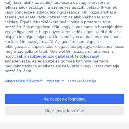
Több, mint 15000 vásárlói értékelés
Szaküzlet a Teréz krt. 23. alatt
Áruházunk értékelése: 8.2 / 10
Ajánlatkérés (RFQ)
ccp.user.init.failed.titl
e
Vevőszolgálat
ccp.user.init.failed
Rólunk