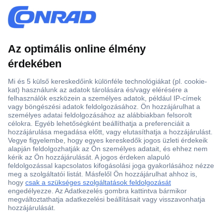
Több, mint 15000 vásárlói értékelés
Szaküzlet a Teréz krt. 23. alatt
Áruházunk értékelése: 8.2 / 10
Ajánlatkérés (RFQ)