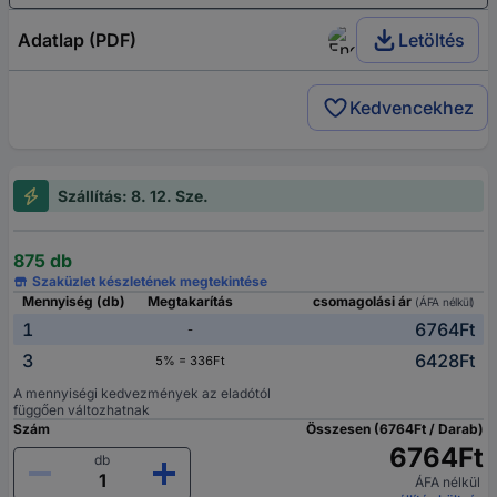
Adatlap (PDF)
Letöltés
Kedvencekhez
Szállítás: 8. 12. Sze.
875 db
Szaküzlet készletének megtekintése
Mennyiség (db)
Megtakarítás
csomagolási ár
(ÁFA nélkül)
1
6764Ft
-
3
6428Ft
5% = 336Ft
A mennyiségi kedvezmények az eladótól
függően változhatnak
Szám
Összesen (6764Ft / Darab)
6764Ft
db
ÁFA nélkül