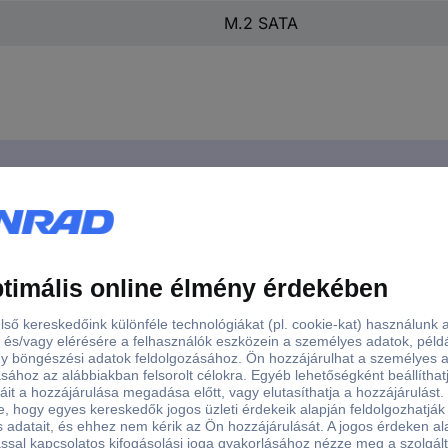
M.2 SATA
TA SSD bővítő panel Raspberry Pi-hez
vítő panel Raspberry Pi-hez