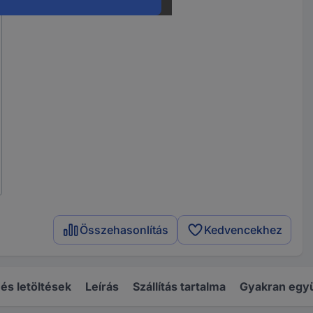
Összehasonlítás
Kedvencekhez
s letöltések
Leírás
Szállítás tartalma
Gyakran együ