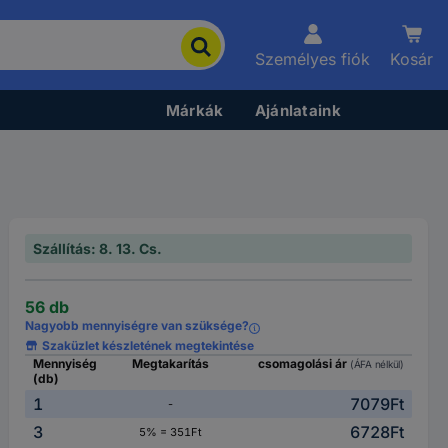
Személyes fiók
Kosár
Márkák
Ajánlataink
Szállítás: 8. 13. Cs.
56 db
Nagyobb mennyiségre van szüksége?
Szaküzlet készletének megtekintése
Mennyiség
Megtakarítás
csomagolási ár
(ÁFA nélkül)
(db)
1
7079Ft
-
3
6728Ft
5% = 351Ft