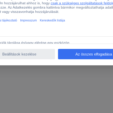
alkalmazások. Az M.2 SATA modulok méretben sokkal kisebbek mint
enek a rázkódásokra. A panel méretre pontosan a Raspberry Pi-ve
történik.
242 és 2230
 1,5 mm