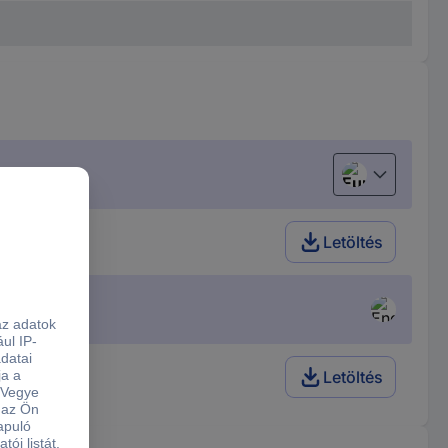
European uni
Letöltés
Letöltés