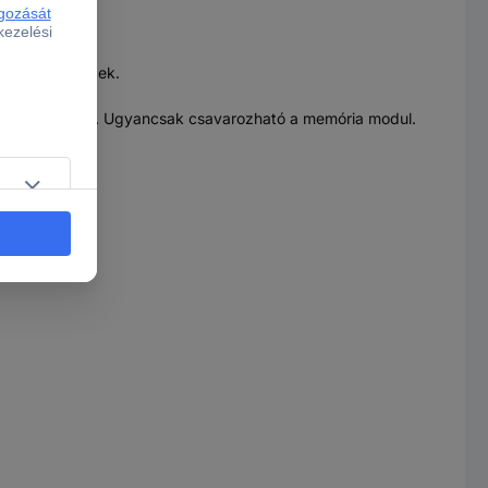
 a merevlemezek.
l csavarozható. Ugyancsak csavarozható a memória modul.