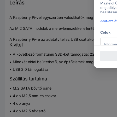
Leírás
A Raspberry Pi-vel egyszerűen valósíthatók meg multimédia 
Az M.2 SATA modulok a merevlemezekkel ellentétben érzéketl
A Raspberry Pi-re az adatátvitel az USB csatlakozón keresztül 
Kivitel
A következő formátumú SSD-ket támogatja: 2280, 2260, 2
Mindkét oldal beültethető, az építőelemek magassága max.
USB 2.0 támogatása
Szállítás tartalma
M.2 SATA bővítő panel
4 db M2,5 mm-es csavar
4 db anya
4 db M2.5 távtartó