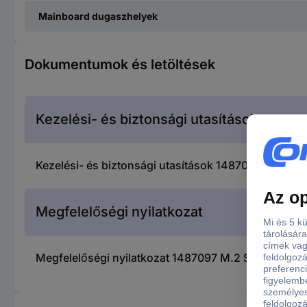
Mainboard dugaszhelyek
Dokumentumok és letöltések
Kezelési- és biztonsági utasítások
Kezelési- és biztonsági utasítások 1487097 M.2 SA
Megfelelőségi nyilatkozat
Megfelelőségi nyilatkozat 1487097 M.2 SATA SSD bő