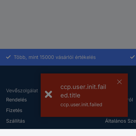
Több, mint 15000 vásárlói értékelés
ccp.user.init.fail
Vevőszolgálat
Rólunk
ed.title
Rendelés
A Conradról
ccp.user.init.failed
Fizetés
Szaküzlet
Szállítás
Általános Sze
Jótállás és pénzvisszafizetés
Adatkezelési 