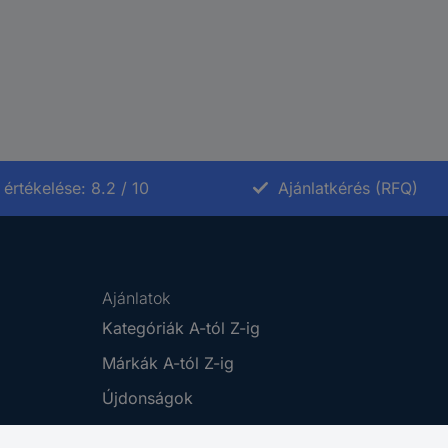
értékelése: 8.2 / 10
Ajánlatkérés (RFQ)
Ajánlatok
Kategóriák A-tól Z-ig
Márkák A-tól Z-ig
Újdonságok
Promóciók