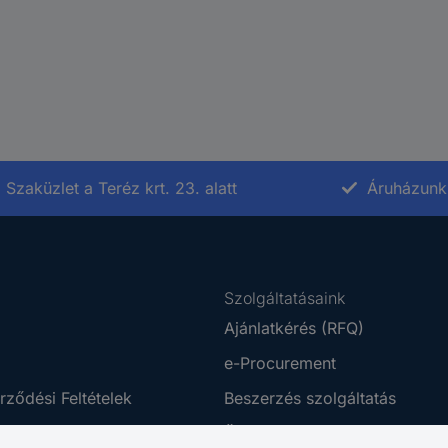
Szaküzlet a Teréz krt. 23. alatt
Áruházunk 
Szolgáltatásaink
Ajánlatkérés (RFQ)
e-Procurement
rződési Feltételek
Beszerzés szolgáltatás
tájékoztató
Ütemezett rendelés