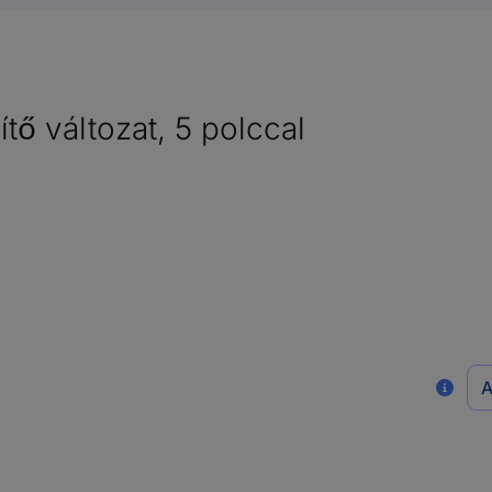
tő változat, 5 polccal
A