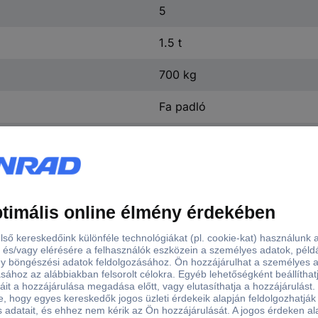
5
1.5 t
700 kg
Fa padló
Porbevonatos
5012
Dugaszolós polc
Igen
Polcrendszer