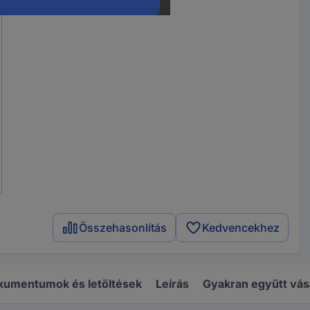
Összehasonlítás
Kedvencekhez
kumentumok és letöltések
Leírás
Gyakran együtt vás