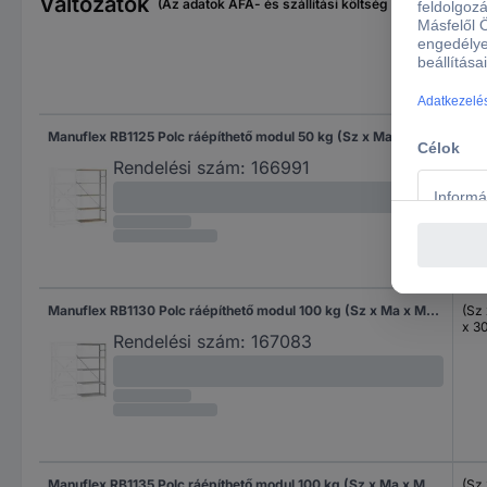
Változatok
(Az adatok ÁFA- és szállítási költség nélkül értendők
Mér
Manuflex RB1125 Polc ráépíthető modul 50 kg (Sz x Ma x Mé) 97 x 2 x 30 cm Acél Cinkezett Ónozott Fa padló
(Sz
x 3
Rendelési szám:
166991
Manuflex RB1130 Polc ráépíthető modul 100 kg (Sz x Ma x Mé) 97 x 2 x 30 cm Acél Cinkezett Ónozott Fém padló
(Sz
x 3
Rendelési szám:
167083
Manuflex RB1135 Polc ráépíthető modul 100 kg (Sz x Ma x Mé) 97 x 2 x 30 cm Acél Cinkezett Ónozott Fém padló
(Sz