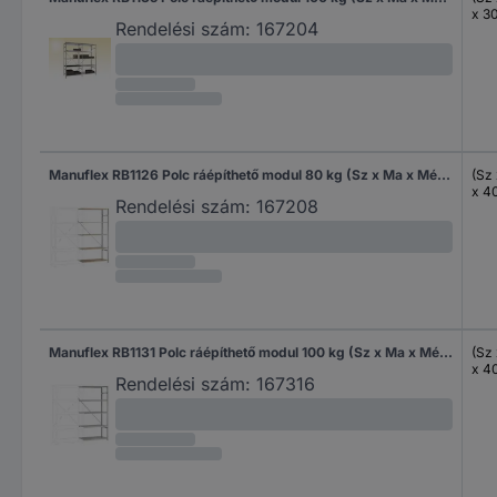
x 3
Rendelési szám:
167204
Manuflex RB1126 Polc ráépíthető modul 80 kg (Sz x Ma x Mé) 97 x 2 x 40 cm Acél Cinkezett Ónozott Fa padló
(Sz
x 4
Rendelési szám:
167208
Manuflex RB1131 Polc ráépíthető modul 100 kg (Sz x Ma x Mé) 97 x 2 x 40 cm Acél Cinkezett Ónozott Fém padló
(Sz
x 4
Rendelési szám:
167316