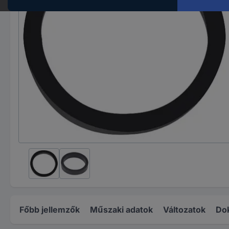
Főbb jellemzők
Műszaki adatok
Változatok
Do