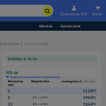
Személyes fiók
Kosár
Márkák
Ajánlataink
lkatrészek
Tapadó kerék
Szállítás: 8. 13. Cs.
105 db
Szaküzlet készletének megtekintése
Mennyiség
Megtakarítás
csomagolási ár
(ÁFA nélkül)
(db)
1
2118Ft
-
5
1994Ft
6% = 124Ft
10
1944Ft
8% = 174Ft