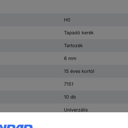
H0
Tapadó kerék
Tartozék
6 mm
15 éves kortól
7151
10 db
Univerzális