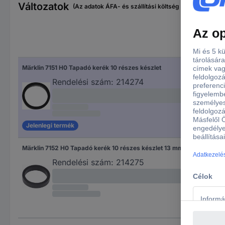
Változatok
(Az adatok ÁFA- és szállítási költség nélkül értendők
Märklin 7151 H0 Tapadó kerék 10 részes készlet
Rendelési szám:
214274
Jelenlegi termék
Märklin 7152 H0 Tapadó kerék 10 részes készlet 13 mm (max)
Rendelési szám:
214275