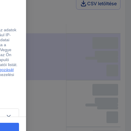
CSV letöltése