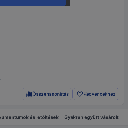
Összehasonlítás
Kedvencekhez
kumentumok és letöltések
Gyakran együtt vásárolt