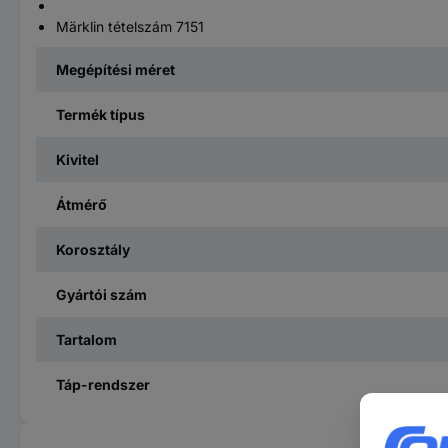
Märklin tételszám 7151
Megépítési méret
Termék típus
Kivitel
Átmérő
Korosztály
Gyártói szám
Tartalom
Táp-rendszer