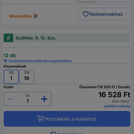
Kedvencekhez
Szállítás: 8. 12. Sze.
12 db
Szaküzlet készletének megtekintése
Kiszerelések
DB
DB
1
10
Szám
Összesen (16 528 Ft / Darab)
16 528 Ft
db
ÁFA nélkül
szállítás költség
Hozzáadás a kosárhoz