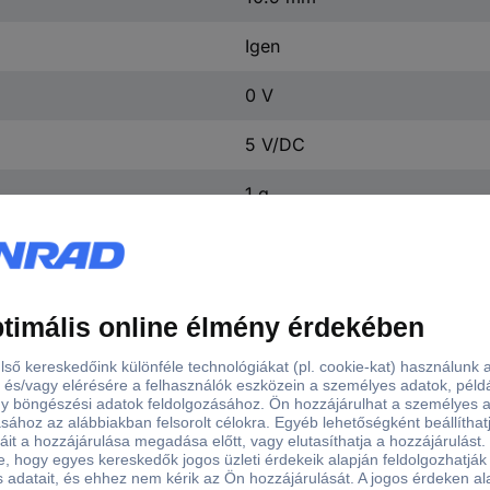
Igen
0 V
5 V/DC
1 g
1 db
)
Kimenő áram (max.)
jesítmény
Bemeneti feszültség (max.)
kerekítve
5.5 V
200 mA