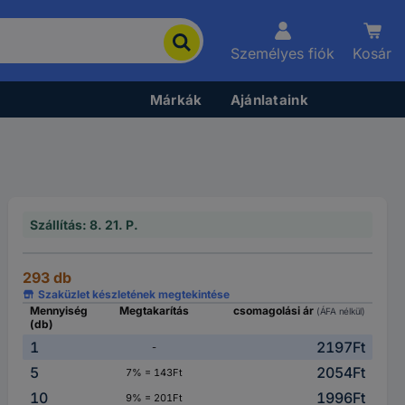
Személyes fiók
Kosár
Márkák
Ajánlataink
Szállítás: 8. 21. P.
293 db
Szaküzlet készletének megtekintése
Mennyiség
Megtakarítás
csomagolási ár
(ÁFA nélkül)
(db)
1
2197Ft
-
5
2054Ft
7% = 143Ft
10
1996Ft
9% = 201Ft