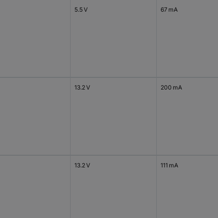
5.5 V
67 mA
13.2 V
200 mA
13.2 V
111 mA