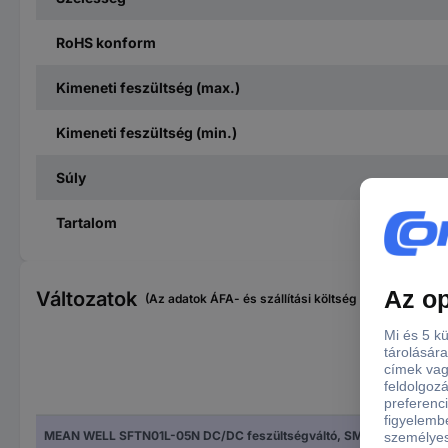
RoHS konform
Kimeneti feszültség (max.)
Kimeneti feszültség (min.)
Súly
Tartalom
Változatok
(Az adatok ÁFA- és szállítási költség nélkül értendők
Tel
MEAN WELL SFTN01L-05N DC/DC feszültségváltó, SMD 200 mA 1 W Kimenetek száma: 1 x Tartalom, tartalmi egységek rendelésenként 1 db
1 W