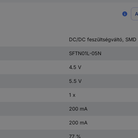
A
DC/DC feszültségváltó, SMD
SFTN01L-05N
4.5 V
5.5 V
1 x
200 mA
200 mA
77 %