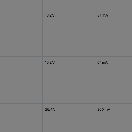
13.2 V
84 mA
13.2 V
67 mA
26.4 V
200 mA