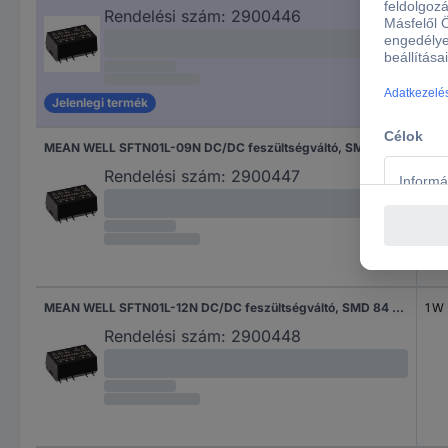
Rendelési szám:
2900446
Jelenlegi termék
MEAN WELL SFTN01L-09N DC/DC feszültségváltó, SMD 111 mA 1 W Kimenetek száma: 1 x Tartalom, tartalmi egységek rendelésenként 1 db
1 W
Rendelési szám:
2900447
MEAN WELL SFTN01L-12N DC/DC feszültségváltó, SMD 84 mA 1 W Kimenetek száma: 1 x Tartalom, tartalmi egységek rendelésenként 1 db
1 W
Rendelési szám:
2900448