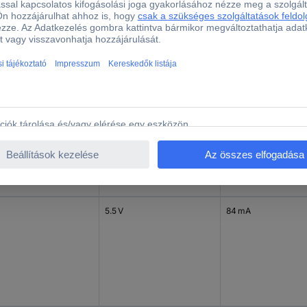
5.5 V
111 mA
5.5 V
84 mA