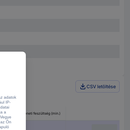
CSV letöltése
Bemeneti feszültség (min.)
4.5 V