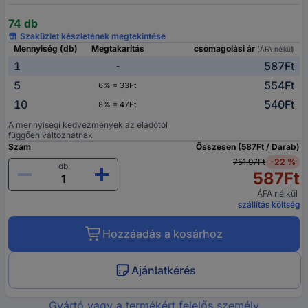
74 db
Szaküzlet készletének megtekintése
Mennyiség (db)
Megtakarítás
csomagolási ár
(ÁFA nélkül)
1
587Ft
-
5
554Ft
6% = 33Ft
10
540Ft
8% = 47Ft
A mennyiségi kedvezmények az eladótól
függően változhatnak
Szám
Összesen (587Ft / Darab)
751,97Ft
-22 %
db
587Ft
ÁFA nélkül
szállítás költség
Hozzáadás a kosárhoz
Ajánlatkérés
Gyártó vagy a termékért felelős személy