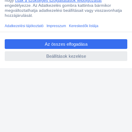
Több, mint 15000 vásárlói értékelés
Szaküzlet a Teréz krt. 23. alatt
Áruházunk értékelése: 8.2 / 10
ccp.user.init.failed.titl
Ajánlatkérés (RFQ)
e
ccp.user.init.failed
Vevőszolgálat
Rólunk
Szolgáltatásaink
Ajánlatok