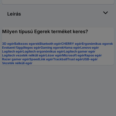
Leírás
Milyen típusú Egerek terméket keres?
3D egér
Balkezes egerek
Bluetooth egér
CHERRY egér
Ergonómikus egerek
Evoluent függőleges egér
Gaming egerek
Hama egér
Lenovo egér
Logitech egér
Logitech ergonómikus egér
Logitech gamer egér
Logitech vezeték nélküli egér
Lézer egér
Microsoft egér
Rapoo egér
Razer gamer egér
SpeedLink egér
Trackball
Trust egér
USB-egér
Vezeték nélküli egér