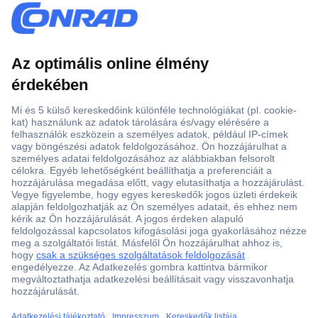
Több, mint 15000 vásárlói értékelés
Szaküzlet a Teréz krt. 23. alatt
Áruházunk értékelése: 8.2 / 10
Ajánlatkérés (RFQ)