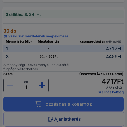
Szállítás: 8. 24. H.
30 db
Szaküzlet készletének megtekintése
Mennyiség (db)
Megtakarítás
csomagolási ár
(ÁFA nélkül)
1
4717Ft
-
3
4456Ft
6% = 261Ft
A mennyiségi kedvezmények az eladótól
függően változhatnak
Szám
Összesen (4717Ft / Darab)
4717Ft
db
ÁFA nélkül
szállítás költség
Hozzáadás a kosárhoz
Ajánlatkérés