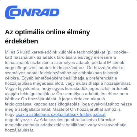
Több, mint 15000 vásárlói értékelés
Szaküzlet a Teréz krt. 23. alatt