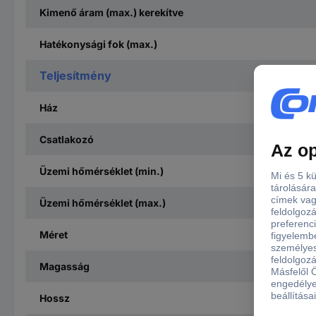
Kimenő áram (max.) kerekítve
Hatékonysági fok (max.)
Teljesítmény
Ház
Csatlakozó
Üzemi hőmérséklet (min.)
Üzemi hőmérséklet (max.)
Méret
Magasság
Hossz