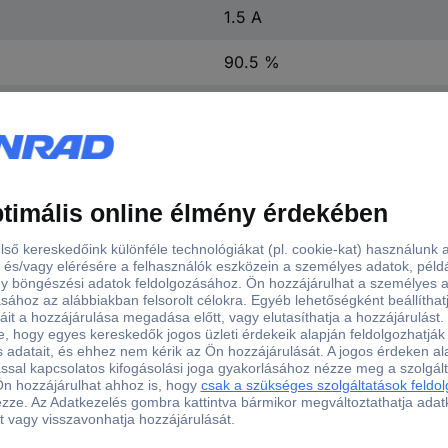
1.5 A
90.5 %
7.5 W
SIP-3
Forrcsúcsok
-40 °C
+85 °C
(H x Sz x Ma) 16.5 x 10.4 x 
7.6 mm
16.5 mm