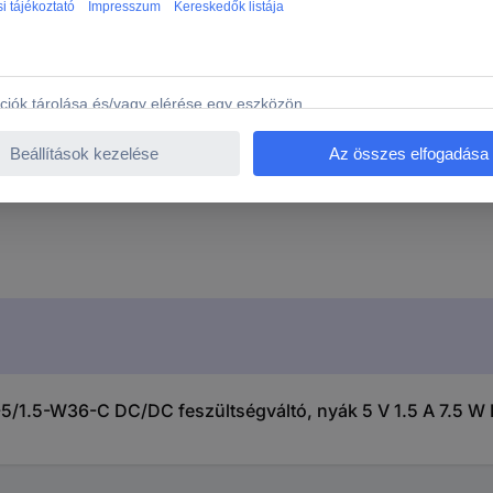
10.4 mm
2 g
1 db
OKI-78SR-5 / 1,5-W36-C
/1.5-W36-C DC/DC feszültségváltó, nyák 5 V 1.5 A 7.5 W K