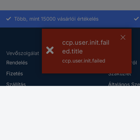
Több, mint 15000 vásárlói értékelés
ccp.user.init.fail
ed.title
Vevőszolgálat
Rólunk
ccp.user.init.failed
Rendelés
A Conradról
Fizetés
Szaküzlet
Szállítás
Általános Sze
Jótállás és pénzvisszafizetés
Adatkezelési 
Számlázás
Conrad Sourc
Kapcsolat
Vulnerability
Online kapcsolatfelvételi űrlap
Információk 