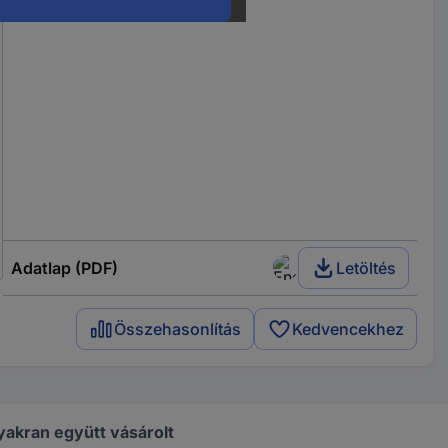
Adatlap (PDF)
Letöltés
Összehasonlítás
Kedvencekhez
yakran együtt vásárolt