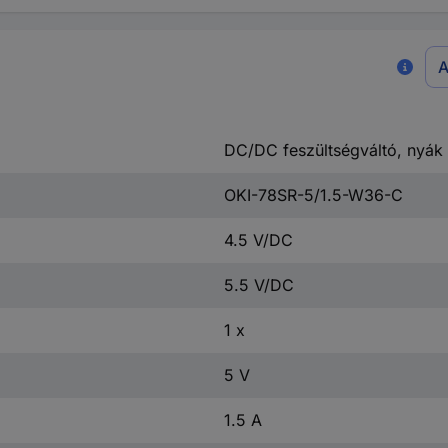
A
DC/DC feszültségváltó, nyák
OKI-78SR-5/1.5-W36-C
4.5 V/DC
5.5 V/DC
1 x
5 V
1.5 A