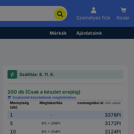
Személyes fiók
Kosár
Márkák
Ajánlataink
Szállítás: 8. 11. K.
200 db (Csak a készlet erejéig)
Szaküzlet készletének megtekintése
Mennyiség
Megtakarítás
csomagolási ár
(ÁFA nélkül)
(db)
1
3378Ft
-
5
3172Ft
6% = 206Ft
10
3124Ft
8% = 254Ft