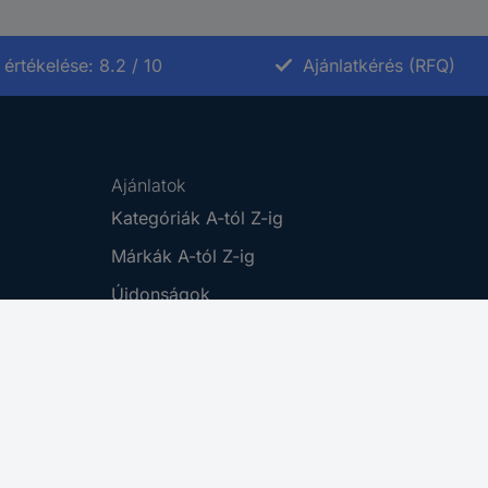
értékelése: 8.2 / 10
Ajánlatkérés (RFQ)
Ajánlatok
Kategóriák A-tól Z-ig
Márkák A-tól Z-ig
Újdonságok
Promóciók
Cikkek