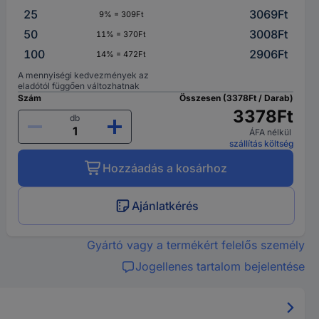
25
3069Ft
9% = 309Ft
50
3008Ft
11% = 370Ft
100
2906Ft
14% = 472Ft
A mennyiségi kedvezmények az
eladótól függően változhatnak
Szám
Összesen (3378Ft / Darab)
3378Ft
db
ÁFA nélkül
szállítás költség
Hozzáadás a kosárhoz
Ajánlatkérés
Gyártó vagy a termékért felelős személy
Jogellenes tartalom bejelentése