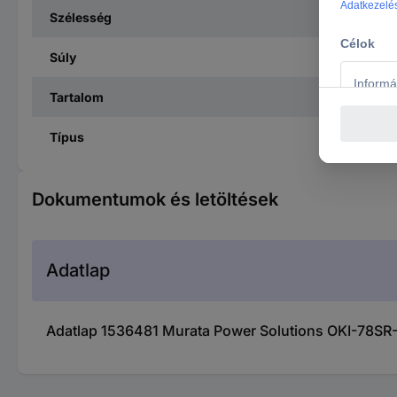
Szélesség
Súly
Tartalom
Típus
Dokumentumok és letöltések
Adatlap
Adatlap 1536481 Murata Power Solutions OKI-78SR-5