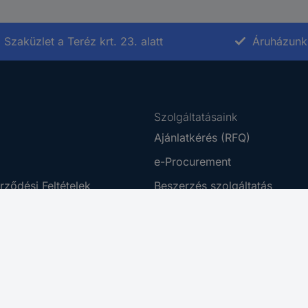
Szaküzlet a Teréz krt. 23. alatt
Áruházunk 
Szolgáltatásaink
Ajánlatkérés (RFQ)
e-Procurement
rződési Feltételek
Beszerzés szolgáltatás
tájékoztató
Ütemezett rendelés
ing Platform
Business Plus
 Disclosure Program
Letöltő Központ
az akadálymentesítésről
Kalibrálás
Adattörlés