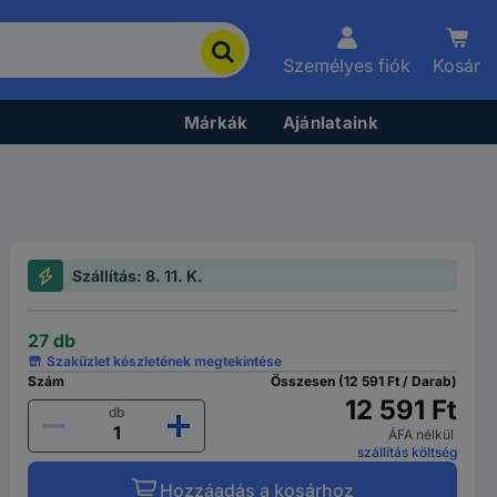
Személyes fiók
Kosár
Márkák
Ajánlataink
Szállítás: 8. 11. K.
27 db
Szaküzlet készletének megtekintése
Szám
Összesen (12 591 Ft / Darab)
12 591 Ft
db
ÁFA nélkül
szállítás költség
Hozzáadás a kosárhoz