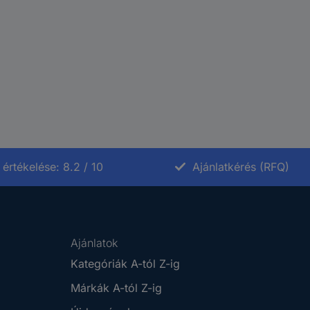
értékelése: 8.2 / 10
Ajánlatkérés (RFQ)
Ajánlatok
Kategóriák A-tól Z-ig
Márkák A-tól Z-ig