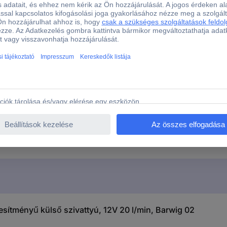
12 V/DC
Kisfeszültségű szivattyú
 12V 20 l/min, Barwig 02
esítményű külső szivattyú, 12V 20 l/min, Barwig 02