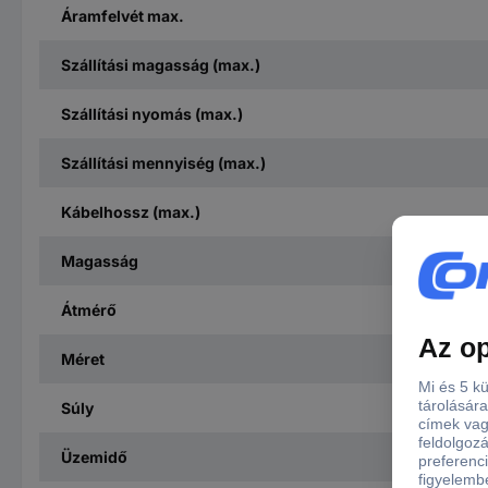
Áramfelvét max.
Szállítási magasság (max.)
Szállítási nyomás (max.)
Szállítási mennyiség (max.)
Kábelhossz (max.)
Magasság
Átmérő
Méret
Súly
Üzemidő