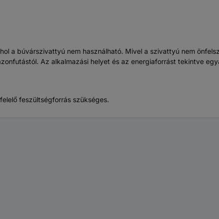
ahol a búvárszivattyú nem használható. Mivel a szivattyú nem önfelszí
azonfutástól. Az alkalmazási helyet és az energiaforrást tekintve egyar
elelő feszültségforrás szükséges.