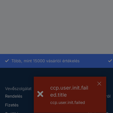
Több, mint 15000 vásárlói értékelés
ccp.user.init.fail
Vevőszolgálat
Rólunk
ed.title
Rendelés
A Conradról
ccp.user.init.failed
Fizetés
Szaküzlet