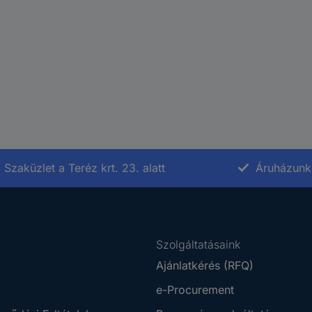
Szaküzlet a Teréz krt. 23. alatt
Áruházunk 
Szolgáltatásaink
Ajánlatkérés (RFQ)
e-Procurement