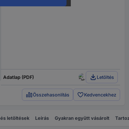
Adatlap (PDF)
Letöltés
Összehasonlítás
Kedvencekhez
s letöltések
Leírás
Gyakran együtt vásárolt
Tarto