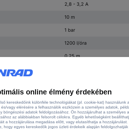
2,8 - 3,2 A
10 m
1 bar
1200 l/óra
0.25 m
125 mm
60 mm
(Ø x Ma) 60 mm x 125 mm
0.3 kg
30 perc