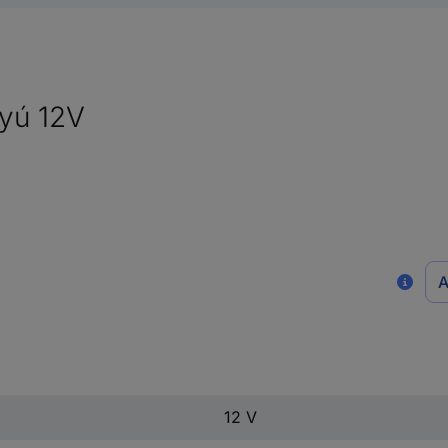
tyú 12V
A
12 V