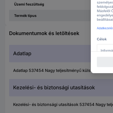
Üzemi feszültség
Termék típus
Dokumentumok és letöltések
Adatlap
Adatlap 537454 Nagy teljesítményű külső szivattyú,
Kezelési- és biztonsági utasítások
Kezelési- és biztonsági utasítások 537454 Nagy telj