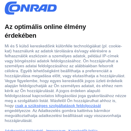
Több, mint 15000 vásárlói értékelés
Szaküzlet a Teréz krt. 23. alatt
Áruházunk értékelése: 8.2 / 10
Ajánlatkérés (RFQ)