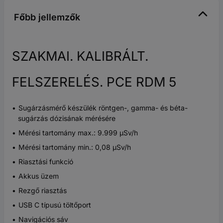
Főbb jellemzők
SZAKMAI. KALIBRÁLT.
FELSZERELÉS. PCE RDM 5
Sugárzásmérő készülék röntgen-, gamma- és béta-
sugárzás dózisának mérésére
Mérési tartomány max.: 9.999 µSv/h
Mérési tartomány min.: 0,08 µSv/h
Riasztási funkció
Akkus üzem
Rezgő riasztás
USB C típusú töltőport
Navigációs sáv