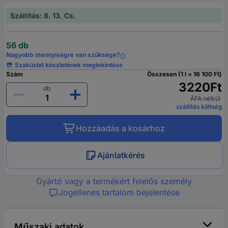
Szállítás: 8. 13. Cs.
56 db
Nagyobb mennyiségre van szüksége?
Szaküzlet készletének megtekintése
Szám
Összesen (1 l = 16 100 Ft)
3220Ft
db
ÁFA nélkül
szállítás költség
Hozzáadás a kosárhoz
Ajánlatkérés
Gyártó vagy a termékért felelős személy
Jogellenes tartalom bejelentése
Műszaki adatok