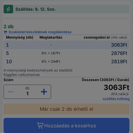
Szállítás: 8. 12. Sze.
2 db
Szaküzlet készletének megtekintése
Mennyiség (db)
Megtakarítás
csomagolási ár
(ÁFA nélkül)
1
3063Ft
-
5
2876Ft
6% = 187Ft
10
2819Ft
8% = 244Ft
A mennyiségi kedvezmények az eladótól
függően változhatnak
Szám
Összesen (3063Ft / Darab)
3063Ft
db
ÁFA nélkül
szállítás költség
Már csak 2 db érhető el
Hozzáadás a kosárhoz