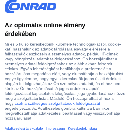
Több, mint 15000 vásárlói értékelés
Szaküzlet a Teréz krt. 23. alatt