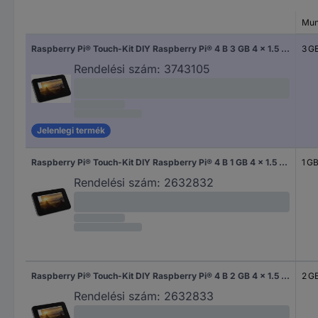
Mun
Raspberry Pi® Touch-Kit DIY Raspberry Pi® 4 B 3 GB 4 x 1.5 GHz Érintőképernyővel, Házzal, Tápegységgel, Noobs OS-sel, Hűtőbordával
3 G
Rendelési szám:
3743105
Jelenlegi termék
Raspberry Pi® Touch-Kit DIY Raspberry Pi® 4 B 1 GB 4 x 1.5 GHz Érintőképernyővel, Házzal, Tápegységgel, Noobs OS-sel, Hűtőbordával
1 G
Rendelési szám:
2632832
Raspberry Pi® Touch-Kit DIY Raspberry Pi® 4 B 2 GB 4 x 1.5 GHz Érintőképernyővel, Házzal, Tápegységgel, Noobs OS-sel, Hűtőbordával
2 G
Rendelési szám:
2632833