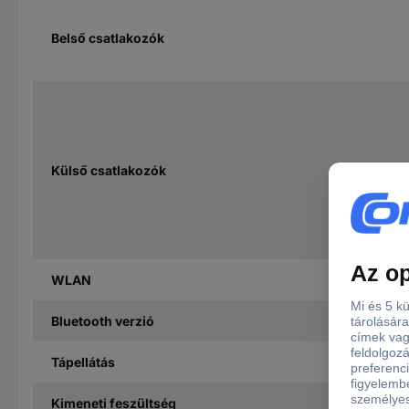
Belső csatlakozók
Külső csatlakozók
WLAN
Bluetooth verzió
Tápellátás
Kimeneti feszültség