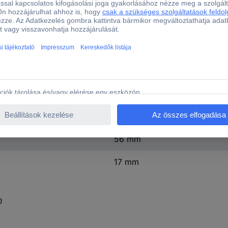
3 A
Érintőképernyővel
Házzal
Tápegységgel
Noobs OS-sel
Hűtőbordával
85 mm
56 mm
17 mm
)