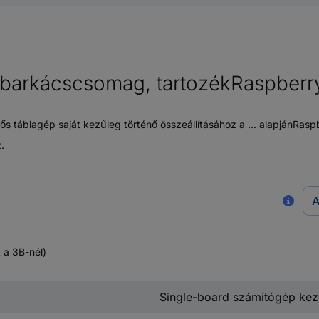
 barkácscsomag, tartozékRaspberr
ős táblagép saját kezűleg történő összeállításához a ... alapjánRas
.
A
 a 3B-nél)
Single-board számítógép kez