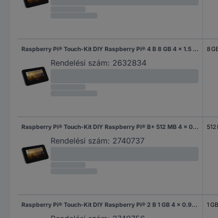
Raspberry Pi® Touch-Kit DIY Raspberry Pi® 4 B 8 GB 4 x 1.5 GHz Érintőképernyővel, Házzal, Tápegységgel, Noobs OS-sel, Hűtőbordával
8 G
Rendelési szám:
2632834
Raspberry Pi® Touch-Kit DIY Raspberry Pi® B+ 512 MB 4 x 0.7 GHz Érintőképernyővel, Házzal, Tápegységgel, Noobs OS-sel, Hűtőbordával
512
Rendelési szám:
2740737
Raspberry Pi® Touch-Kit DIY Raspberry Pi® 2 B 1 GB 4 x 0.9 GHz Érintőképernyővel, Házzal, Tápegységgel, Noobs OS-sel, Hűtőbordával
1 G