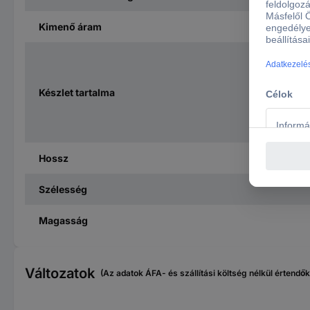
Kimenő áram
Készlet tartalma
Hossz
Szélesség
Magasság
Változatok
(Az adatok ÁFA- és szállítási költség nélkül értendők