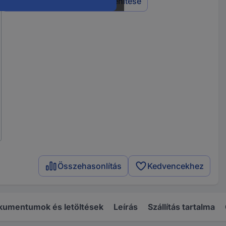
Mind a 9 változat megjelenítése
Összehasonlítás
Kedvencekhez
kumentumok és letöltések
Leírás
Szállítás tartalma