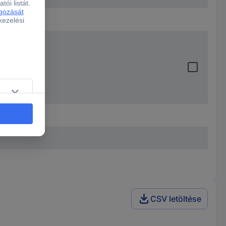
CSV letöltése