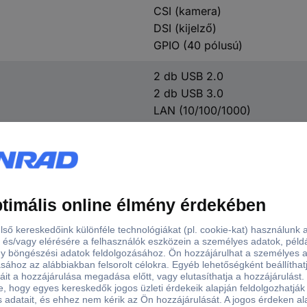
CSI (kamera)
DSI (kijelző)
GPIO (40 pólusú)
2 db USB 2.0
2 db USB 3.0
LAN (10/100/1000)
2x HDMI™
3,5 mm-es jack
Mikro SD
USB-C® (áram)
b/g/n/ac
5.0
USB-n keresztül üzemeltetett
5 V/DC