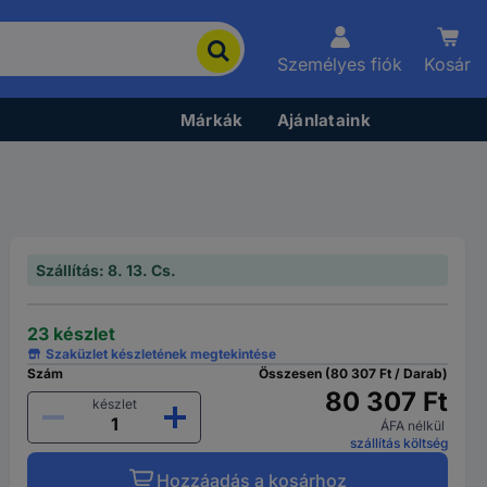
Személyes fiók
Kosár
Márkák
Ajánlataink
Szállítás: 8. 13. Cs.
23 készlet
Szaküzlet készletének megtekintése
Szám
Összesen (80 307 Ft / Darab)
80 307 Ft
készlet
ÁFA nélkül
szállítás költség
Hozzáadás a kosárhoz