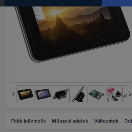
Főbb jellemzők
Műszaki adatok
Változatok
Do