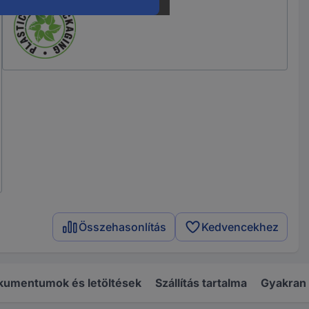
Összehasonlítás
Kedvencekhez
kumentumok és letöltések
Szállítás tartalma
Gyakran 