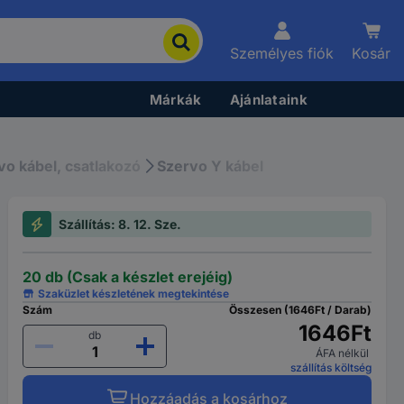
Személyes fiók
Kosár
Márkák
Ajánlataink
vo kábel, csatlakozó
Szervo Y kábel
Szállítás: 8. 12. Sze.
20 db (Csak a készlet erejéig)
Szaküzlet készletének megtekintése
Szám
Összesen (1646Ft / Darab)
1646Ft
db
ÁFA nélkül
szállítás költség
Hozzáadás a kosárhoz