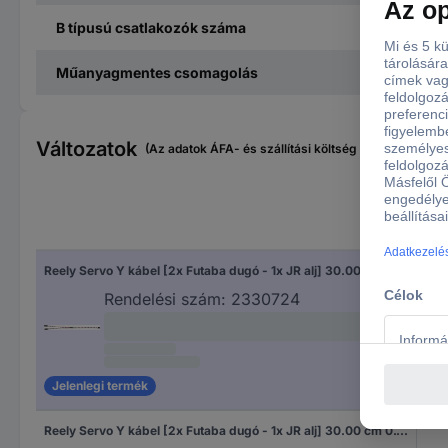
B típusú csatlakozók száma
Műanyagmentes csomagolás
Változatok
(Az adatok ÁFA- és szállítási költség nélkül értendők
Reely Servo Y kábel [2x Futaba dugó - 1x JR alj] 30.00 cm 0.35 mm²
Rendelési szám:
2330724
Jelenlegi termék
Reely Servo Y kábel [2x Futaba dugó - 1x JR alj] 30.00 cm 0.14 mm²