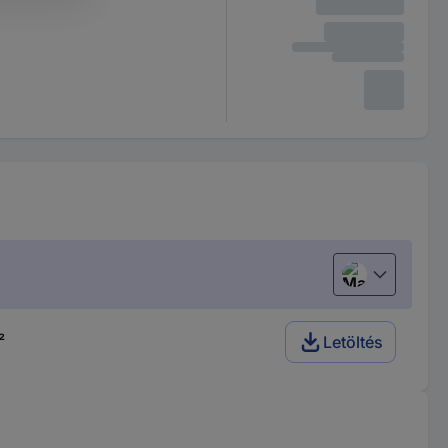
Magyar
²
Letöltés