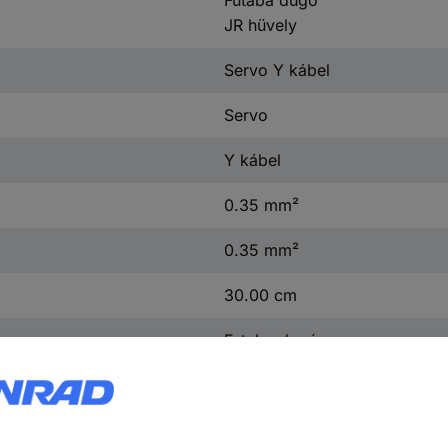
JR hüvely
Servo Y kábel
Servo
Y kábel
0.35 mm²
0.35 mm²
30.00 cm
Futaba dugó
2 x
JR alj