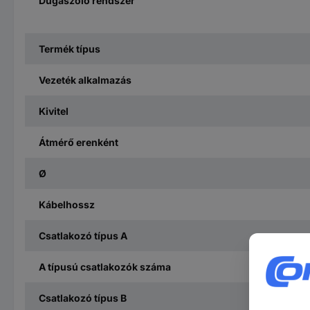
Dugaszoló rendszer
Termék típus
Vezeték alkalmazás
Kivitel
Átmérő erenként
Ø
Kábelhossz
Csatlakozó típus A
A típusú csatlakozók száma
Csatlakozó típus B