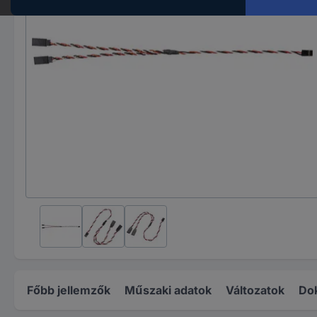
Főbb jellemzők
Műszaki adatok
Változatok
Do