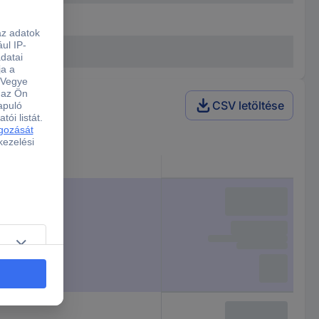
CSV letöltése