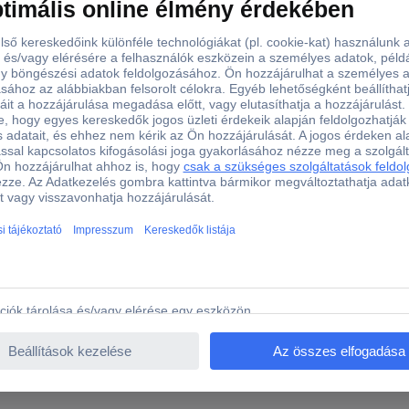
1 x
Műanyagmentes csomagolás
)