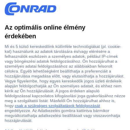
Több, mint 15000 vásárlói értékelés
Szaküzlet a Teréz krt. 23. alatt
Áruházunk értékelése: 8.2 / 10
Ajánlatkérés (RFQ)