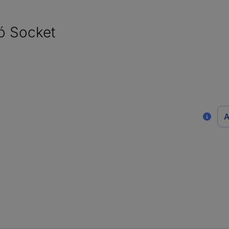
ó Socket
A