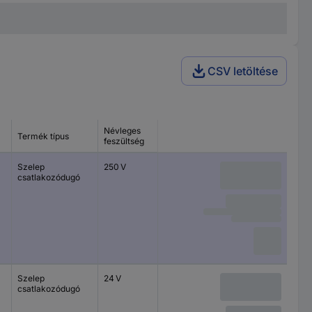
CSV letöltése
Névleges
Termék típus
feszültség
Szelep
250 V
csatlakozódugó
Szelep
24 V
csatlakozódugó