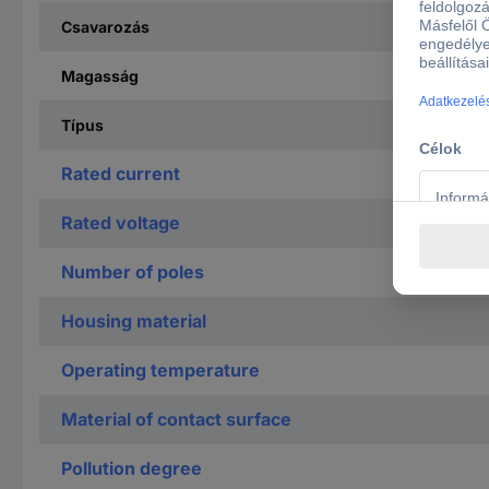
Csavarozás
Magasság
Típus
Rated current
Rated voltage
Number of poles
Housing material
Operating temperature
Material of contact surface
Pollution degree