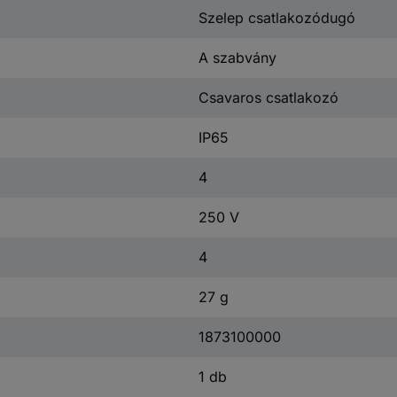
Szelep csatlakozódugó
A szabvány
Csavaros csatlakozó
IP65
4
250 V
4
27 g
1873100000
1 db