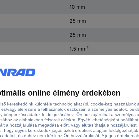
10 mm
25 mm
25 mm
1.5 mm²
0.34 mm²
Igen
Dugó, hajlított
+85 °C
-25 °C
SAIB-VSA-4P/250/11-OB