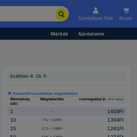
Személyes fiók
Kosár
Márkák
Ajánlataink
Szállítás: 8. 28. P.
Szaküzlet készletének megtekintése
Mennyiség
Megtakarítás
csomagolási ár
(ÁFA nélkül)
(db)
1
1409Ft
-
10
1304Ft
7% = 105Ft
25
1261Ft
11% = 148Ft