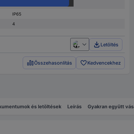
Csavaros csatlakozó
IP65
4
Letöltés
Magyar
Összehasonlítás
Kedvencekhez
kumentumok és letöltések
Leírás
Gyakran együtt vás