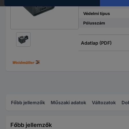
Csatlakozó
Védelmi típus
Pólusszám
Adatlap (PDF)
Főbb jellemzők
Műszaki adatok
Változatok
Do
Főbb jellemzők