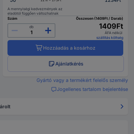
50
1234Ft
12% = 175Ft
A mennyiségi kedvezmények az
eladótól függően változhatnak
Szám
Összesen (1409Ft / Darab)
1409Ft
db
ÁFA nélkül
szállítás költség
Hozzáadás a kosárhoz
Ajánlatkérés
Gyártó vagy a termékért felelős személy
Jogellenes tartalom bejelentése
árolt