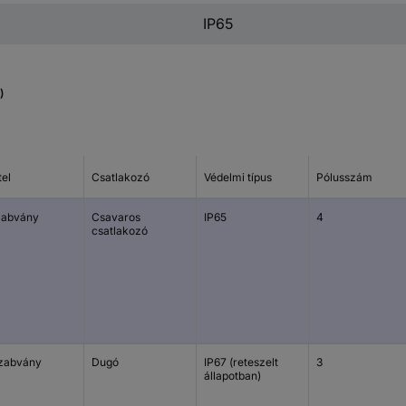
IP65
)
tel
Csatlakozó
Védelmi típus
Pólusszám
zabvány
Csavaros
IP65
4
csatlakozó
szabvány
Dugó
IP67 (reteszelt
3
állapotban)