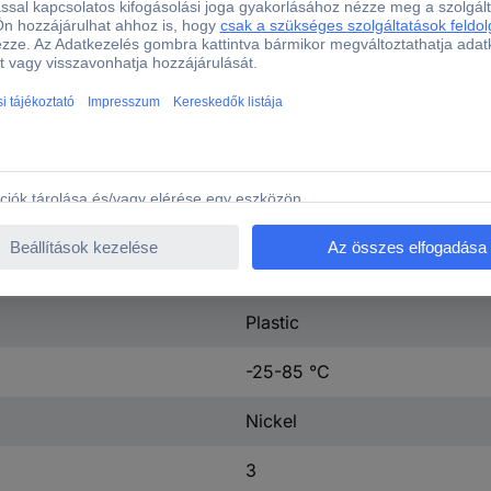
PG 11
50 mm
SAIB VSA-4P / 250/11 OB
10 A
250 V
4
Plastic
-25-85 °C
Nickel
3