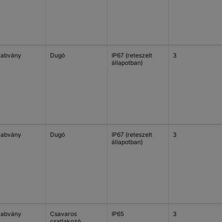
zabvány
Dugó
IP67 (reteszelt
3
állapotban)
zabvány
Dugó
IP67 (reteszelt
3
állapotban)
zabvány
Csavaros
IP65
3
csatlakozó