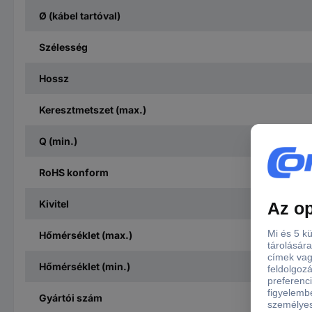
Ø (kábel tartóval)
Szélesség
Hossz
Keresztmetszet (max.)
Q (min.)
RoHS konform
Kivitel
Hőmérséklet (max.)
Hőmérséklet (min.)
Gyártói szám