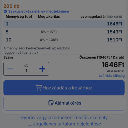
200 db
Szaküzlet készletének megtekintése
Mennyiség (db)
Megtakarítás
csomagolási ár
(ÁFA nélkül)
1
1646Ft
-
5
1549Ft
6% = 97Ft
10
1510Ft
8% = 136Ft
A mennyiségi kedvezmények az eladótól
függően változhatnak
Szám
Összesen (1646Ft / Darab)
1646Ft
db
ÁFA nélkül
szállítás költség
Hozzáadás a kosárhoz
Ajánlatkérés
Gyártó vagy a termékért felelős személy
Jogellenes tartalom bejelentése