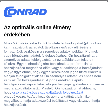
Több, mint 15000 vásárlói értékelés
Szaküzlet a Teréz krt. 23. alatt
Áruházunk értékelése: 8.2 / 10
Ajánlatkérés (RFQ)