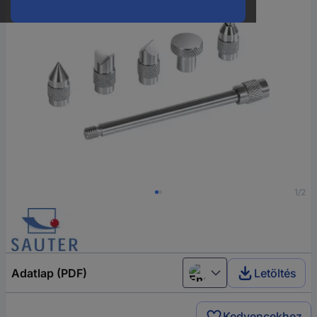
1/2
Adatlap (PDF)
Letöltés
English
Kedvencekhez