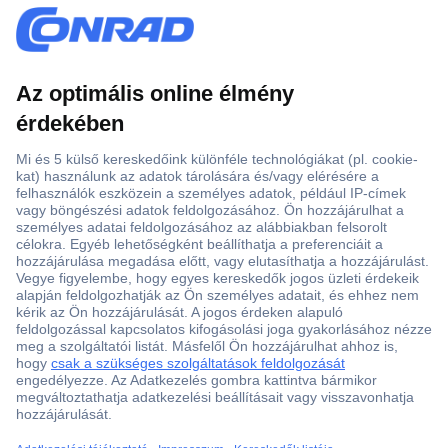
Több, mint 15000 vásárlói értékelés
Szaküzlet a Teréz krt. 23. alatt