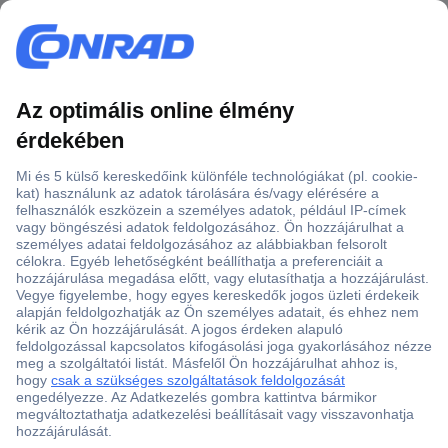
Több, mint 15000 vásárlói értékelés
Szaküzlet a Teréz krt. 23. alatt