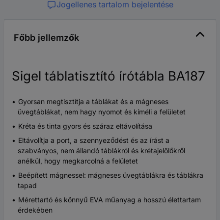
Jogellenes tartalom bejelentése
Főbb jellemzők
Sigel táblatisztító írótábla BA187
Gyorsan megtisztítja a táblákat és a mágneses
üvegtáblákat, nem hagy nyomot és kíméli a felületet
Kréta és tinta gyors és száraz eltávolítása
Eltávolítja a port, a szennyeződést és az írást a
szabványos, nem állandó táblákról és krétajelölőkről
anélkül, hogy megkarcolná a felületet
Beépített mágnessel: mágneses üvegtáblákra és táblákra
tapad
Mérettartó és könnyű EVA műanyag a hosszú élettartam
érdekében