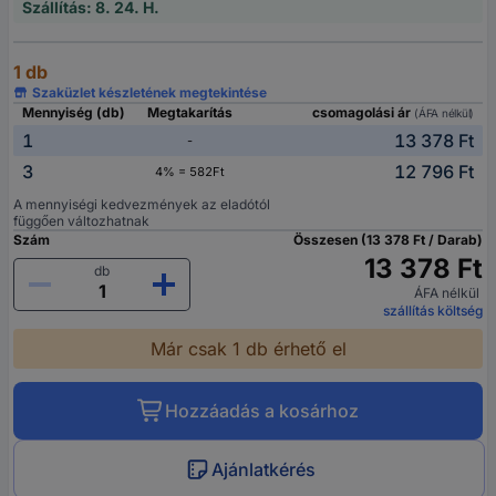
Szállítás: 8. 24. H.
1 db
Szaküzlet készletének megtekintése
Mennyiség (db)
Megtakarítás
csomagolási ár
(ÁFA nélkül)
1
13 378 Ft
-
3
12 796 Ft
4% = 582Ft
A mennyiségi kedvezmények az eladótól
függően változhatnak
Szám
Összesen (13 378 Ft / Darab)
13 378 Ft
db
ÁFA nélkül
szállítás költség
Már csak 1 db érhető el
Hozzáadás a kosárhoz
Ajánlatkérés