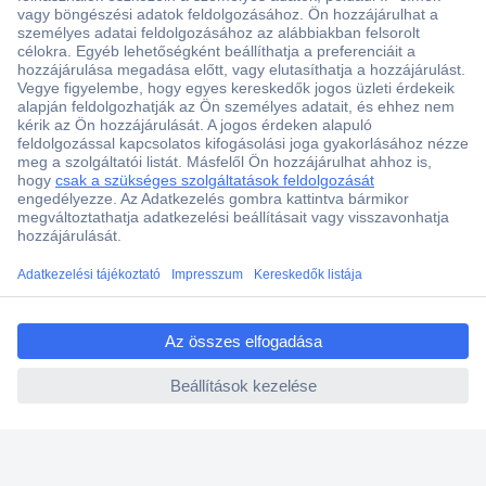
Több, mint 15000 vásárlói értékelés
Szaküzlet a Teréz krt. 23. alatt
Áruházunk értékelése: 8.2 / 10
Ajánlatkérés (RFQ)
ccp.user.init.failed.titl
e
Vevőszolgálat
ccp.user.init.failed
Rólunk