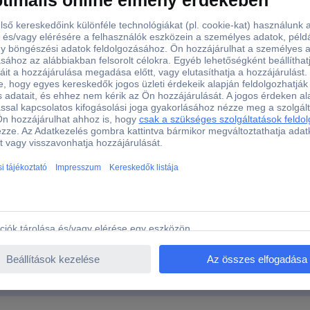
30 cm
IP44
Műanyagmentes csomagolás
nix SY-6612940 Napelem modul 12 V/DC 230 mm Fekete