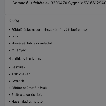
Garanciális feltételek 3306470 Sygonix SY-66129
Kivitel
Földelőtüske napelemhez, kétirányú telepítéshez
IP44
Hőmérséklet-felügyelettel
műanyag
Szállítás tartalma
Készülék
1 db csavar
Genlenk
Földbe szúrható cövek
3 db csavar és tipli.
Használati útmutató