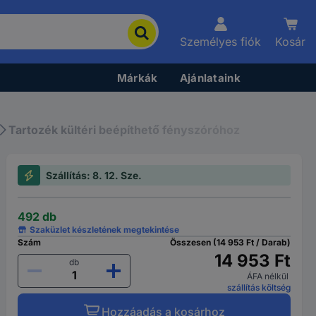
Személyes fiók
Kosár
Márkák
Ajánlataink
Tartozék kültéri beépíthető fényszóróhoz
Szállítás: 8. 12. Sze.
492 db
Szaküzlet készletének megtekintése
Szám
Összesen (14 953 Ft / Darab)
14 953 Ft
db
ÁFA nélkül
szállítás költség
Hozzáadás a kosárhoz