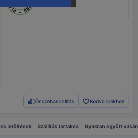
Összehasonlítás
Kedvencekhez
s letöltések
Szállítás tartalma
Gyakran együtt vásár