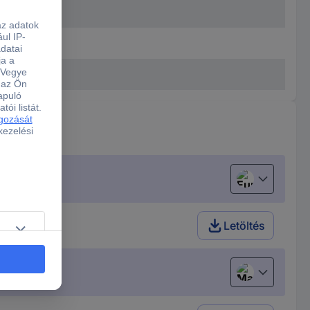
European uni
Letöltés
Magyar