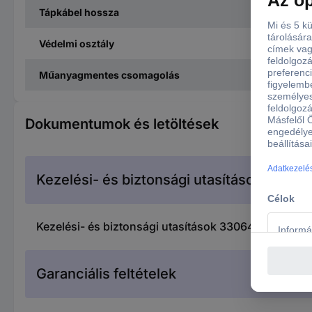
Tápkábel hossza
Védelmi osztály
Műanyagmentes csomagolás
Dokumentumok és letöltések
Kezelési- és biztonsági utasítások
Kezelési- és biztonsági utasítások 3306470 Sygo
Garanciális feltételek