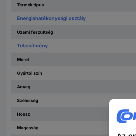
Termék típus
Energiahatékonysági osztály
Üzemi feszültség
Teljesítmény
Méret
Gyártói szín
Anyag
Szélesség
Hossz
Magasság