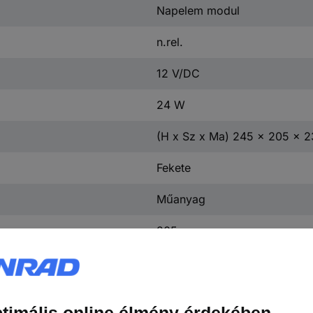
Napelem modul
n.rel.
12 V/DC
24 W
(H x Sz x Ma) 245 x 205 x 
Fekete
Műanyag
205 mm
245 mm
230 mm