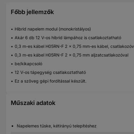
Főbb jellemzők
Hibrid napelem modul (monokristályos)
Akár 6 db 12 V-os hibrid lámpához is csatlakoztatható
0,3 m-es kábel H05RN-F 2 x 0,75 mm-es kábel, csatlakozóv
0,3 m-es kábel H05RN-F 2 x 0,75 mm aljzatcsatlakozóval
be/kikapcsoló
12 V-os tápegység csatlakoztatható
Ez a szöveg gépi fordítással készült.
Műszaki adatok
Napelemes tüske, kétirányú telepítéshez