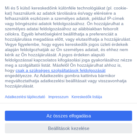
Több, mint 15000 vásárlói értékelés
Szaküzlet a Teréz krt. 23. alatt
Áruházunk értékelése: 8.2 / 10
Ajánlatkérés (RFQ)
ccp.user.init.failed.titl
e
Vevőszolgálat
ccp.user.init.failed