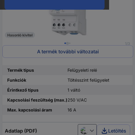
Hasonló kivitel
1/3
A termék további változatai
Termék típus
Felügyeleti relé
Funkciók
Töltésszint felügyelet
Érintkező típus
1 váltó
Kapcsolási feszültség (max.)
250 V/AC
Max. kapcsolási áram
16 A
Adatlap (PDF)
Letöltés
English