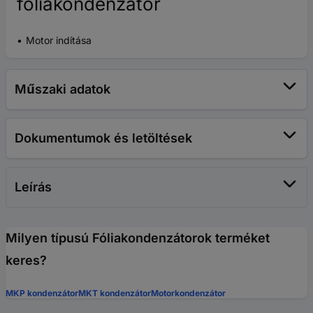
fóliakondenzátor
Motor indítása
Műszaki adatok
Dokumentumok és letöltések
Leírás
Milyen típusú Fóliakondenzátorok terméket
keres?
MKP kondenzátor
MKT kondenzátor
Motorkondenzátor