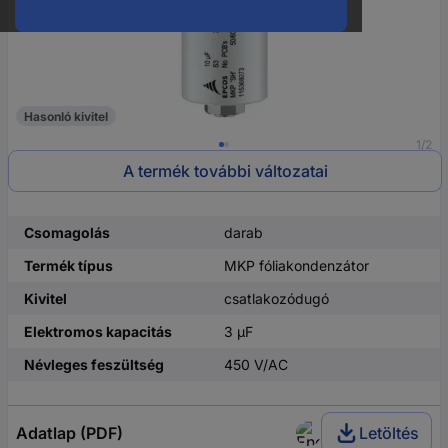
Hasonló kivitel
1/2
A termék további változatai
Csomagolás
darab
Termék típus
MKP fóliakondenzátor
Kivitel
csatlakozódugó
Elektromos kapacitás
3 µF
Névleges feszültség
450 V/AC
Adatlap (PDF)
Letöltés