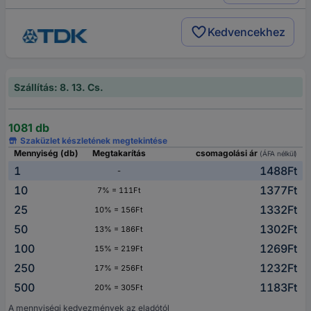
Kedvencekhez
Szállítás: 8. 13. Cs.
1081 db
Szaküzlet készletének megtekintése
Mennyiség (db)
Megtakarítás
csomagolási ár
(ÁFA nélkül)
1
1488Ft
-
10
1377Ft
7% = 111Ft
25
1332Ft
10% = 156Ft
50
1302Ft
13% = 186Ft
100
1269Ft
15% = 219Ft
250
1232Ft
17% = 256Ft
500
1183Ft
20% = 305Ft
A mennyiségi kedvezmények az eladótól