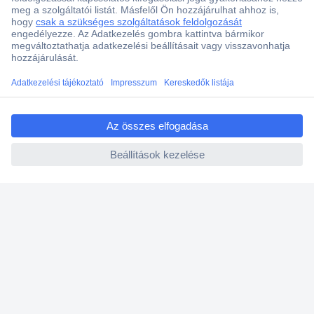
Több, mint 15000 vásárlói értékelés
Szaküzlet a Teréz krt. 23. alatt
Áruházunk értékelése: 8.2 / 10
ccp.user.init.failed.titl
Ajánlatkérés (RFQ)
e
ccp.user.init.failed
Vevőszolgálat
Rólunk
Szolgáltatásaink
Ajánlatok