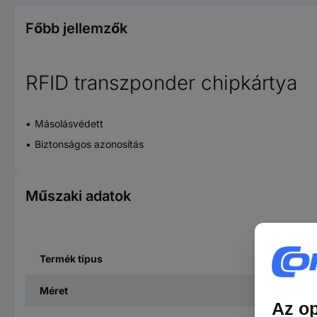
Főbb jellemzők
RFID transzponder chipkártya
Másolásvédett
Biztonságos azonosítás
Műszaki adatok
Termék típus
Méret