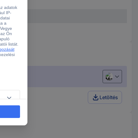
Magyar
nőrzés
Letöltés