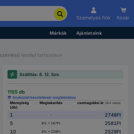
Személyes fiók
Kosár
Márkák
Ajánlataink
vezérlésű modul tartozékok
Szállítás: 8. 12. Sze.
1155 db
Szaküzlet készletének megtekintése
Mennyiség
Megtakarítás
csomagolási ár
(ÁFA nélkül)
(db)
1
2748Ft
-
5
2581Ft
6% = 167Ft
10
2529Ft
8% = 219Ft