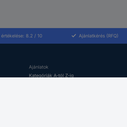
értékelése: 8.2 / 10
Ajánlatkérés (RFQ)
Ajánlatok
Kategóriák A-tól Z-ig
Márkák A-tól Z-ig
Újdonságok
Promóciók
Cikkek