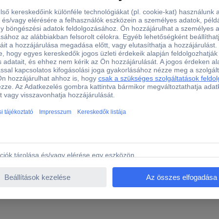
RFID hozzáférési ellenőrzés
54 mm
85.5 mm
k Transzponder chip kártya Alkalmas RFID hozzáférési elle