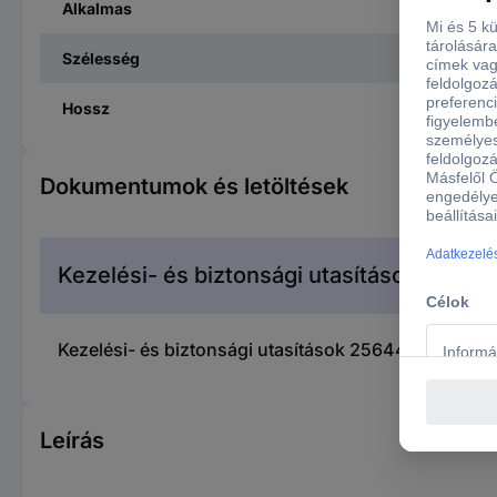
Alkalmas
Szélesség
Hossz
Dokumentumok és letöltések
Kezelési- és biztonsági utasítások
Kezelési- és biztonsági utasítások 2564479 TowiTe
Leírás