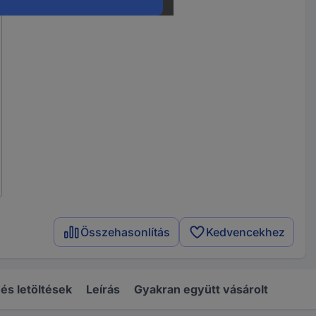
Összehasonlítás
Kedvencekhez
s letöltések
Leírás
Gyakran együtt vásárolt