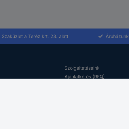
Szaküzlet a Teréz krt. 23. alatt
Áruházunk 
Szolgáltatásaink
Ajánlatkérés (RFQ)
e-Procurement
rződési Feltételek
Beszerzés szolgáltatás
tájékoztató
Ütemezett rendelés
ing Platform
Business Plus
 Disclosure Program
Letöltő Központ