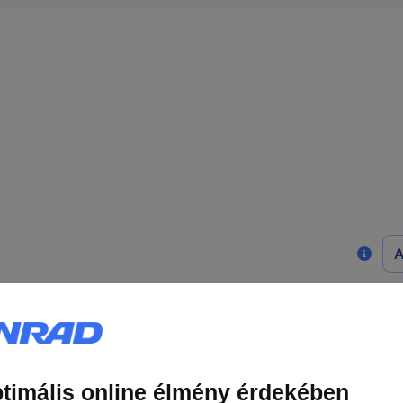
A
Transzponder chip kártya
(H x Sz) 85.5 mm x 54 mm