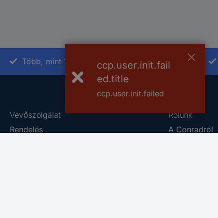
Több, mint 15000 vásárlói értékelés
ccp.user.init.fail
ed.title
ccp.user.init.failed
Vevőszolgálat
Rólunk
Rendelés
A Conradról
Fizetés
Szaküzlet
Szállítás
Általános Sze
Jótállás és pénzvisszafizetés
Adatkezelési 
Számlázás
Conrad Sourc
Kapcsolat
Vulnerability