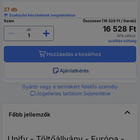
27 db
Szaküzlet készletének megtekintése
Szám
Összesen (16 528 Ft / Darab)
16 528 Ft
db
ÁFA nélkül
szállítás költség
Hozzáadás a kosárhoz
Ajánlatkérés
Gyártó vagy a termékért felelős személy
Jogellenes tartalom bejelentése
Főbb jellemzők
Unify - Töltőállvány - Európa -