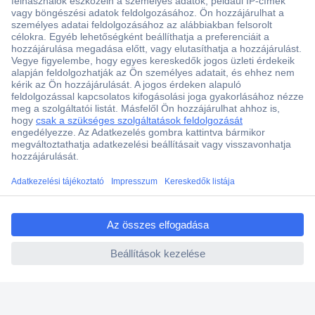
Több, mint 15000 vásárlói értékelés
Szaküzlet a Teréz krt. 23. alatt
Áruházunk értékelése: 8.2 / 10
Ajánlatkérés (RFQ)
ccp.user.init.failed.titl
e
Vevőszolgálat
ccp.user.init.failed
Rólunk