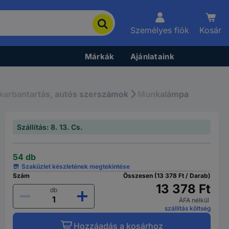
Személyes fiók
Kosár
Márkák
Ajánlataink
karbantartás, autós szerszámok
Munkalámpa
Szállítás: 8. 13. Cs.
54 db
Szaküzlet készletének megtekintése
Szám
Összesen (13 378 Ft / Darab)
13 378 Ft
db
ÁFA nélkül
szállítás költség
Hozzáadás a kosárhoz