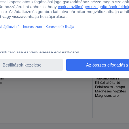
 lm
Kihúzható tartó
lm
Felakasztó kampó
Töltőállomással
Összehajtható
Mágneses rögzítés
Mágneses talp
 lm
Töltőállomással
lm
Kihúzható tartó
Felakasztó kampó
Mágneses rögzítés
Mágneses talp