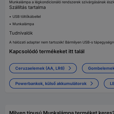
Munkalámpa a légkondicionáló rendszerek szivárgásának észle
Szállítás tartalma
USB töltőkábellel
Munkalámpa
Tudnivalók
A hálózati adapter nem tartozék! Bármilyen USB-s tápegységről
Kapcsolódó termékeket itt talál
Ceruzaelemek (AA, LR6)
Gombeleme
Powerbankok, külső akkumulátorok
L
Milyen típusú Munkalámpa terméket keres