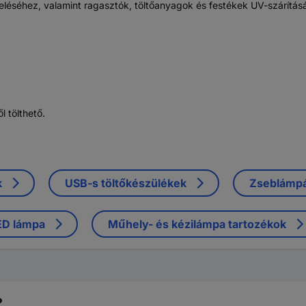
léséhez, valamint ragasztók, töltőanyagok és festékek UV-szárítás
 tölthető.
k
USB-s töltőkészülékek
Zseblámp
ED lámpa
Műhely- és kézilámpa tartozékok
?