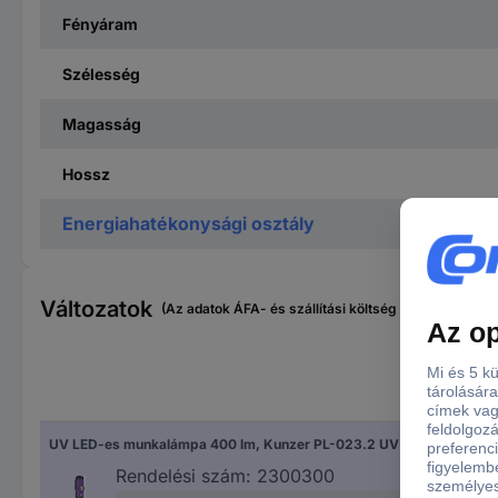
Fényáram
Szélesség
Magasság
Hossz
Energiahatékonysági osztály
Változatok
(Az adatok ÁFA- és szállítási költség nélkül értendők
Fén
UV LED-es munkalámpa 400 lm, Kunzer PL-023.2 UV
400
Rendelési szám:
2300300