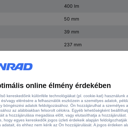
400 lm
50 mm
39 mm
237 mm
n.rel.
)
yáram
Munkalámpa jellem
 lm
Kihúzható tartó
Felakasztó kampó
Összehajtható
Mágneses talp