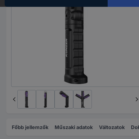
Főbb jellemzők
Műszaki adatok
Változatok
Do