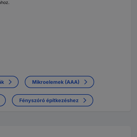
ához.
ák
Mikroelemek (AAA)
Fényszóró építkezéshez