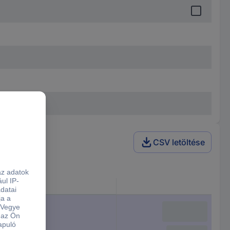
CSV letöltése
zők