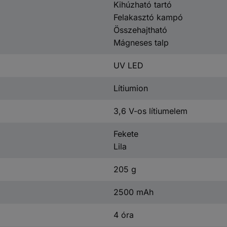
Kihúzható tartó
Felakasztó kampó
Összehajtható
Mágneses talp
UV LED
Lítiumion
3,6 V-os lítiumelem
Fekete
Lila
205 g
2500 mAh
4 óra