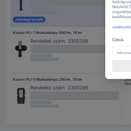
Jelenlegi termék
Kunzer PLI-7 Munkalámpa 300 lm, 70 lm
300
70 
Rendelési szám:
2300298
Kunzer PLI-5 Munkalámpa 250 lm, 70 lm
250
70 
Rendelési szám:
2300299