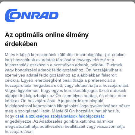
Több, mint 15000 vásárlói értékelés