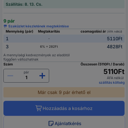
Szállítás: 8. 13. Cs.
9 pár
Szaküzlet készletének megtekintése
Mennyiség (pár)
Megtakarítás
csomagolási ár
(ÁFA nélkül)
1
5110Ft
-
3
4828Ft
6% = 282Ft
A mennyiségi kedvezmények az eladótól
függően változhatnak
Szám
Összesen (5110Ft / Darab)
5110Ft
pár
ÁFA nélkül
szállítás költség
Már csak 9 pár érhető el
Hozzáadás a kosárhoz
Ajánlatkérés