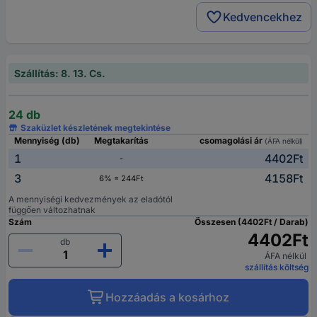
Kedvencekhez
Szállítás: 8. 13. Cs.
24 db
Szaküzlet készletének megtekintése
Mennyiség (db)
Megtakarítás
csomagolási ár
(ÁFA nélkül)
1
4402Ft
-
3
4158Ft
6% = 244Ft
A mennyiségi kedvezmények az eladótól
függően változhatnak
Szám
Összesen (4402Ft / Darab)
4402Ft
db
ÁFA nélkül
szállítás költség
Hozzáadás a kosárhoz