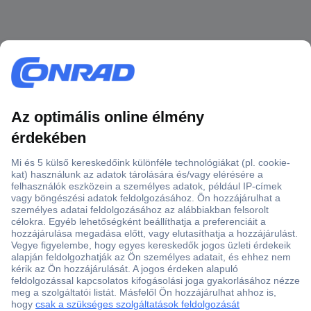
Több, mint 15000 vásárlói értékelés
Szaküzlet a Teréz krt. 23. alatt