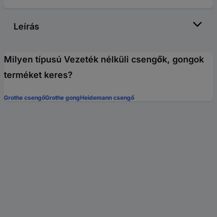
Leírás
Milyen típusú Vezeték nélküli csengők, gongok
terméket keres?
Grothe csengő
Grothe gong
Heidemann csengő