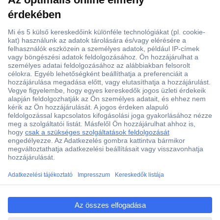
Több, mint 15000 vásárlói értékelés
Szaküzlet a Teréz krt. 23. alatt
Áruházunk értékelése: 8.2 / 10
Ajánlatkérés (RFQ)
ccp.user.init.failed.titl
e
Vevőszolgálat
ccp.user.init.failed