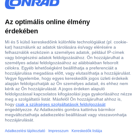
Több, mint 15000 vásárlói értékelés
Szaküzlet a Teréz krt. 23. alatt
Áruházunk értékelése: 8.2 / 10
Ajánlatkérés (RFQ)
ccp.user.init.failed.titl