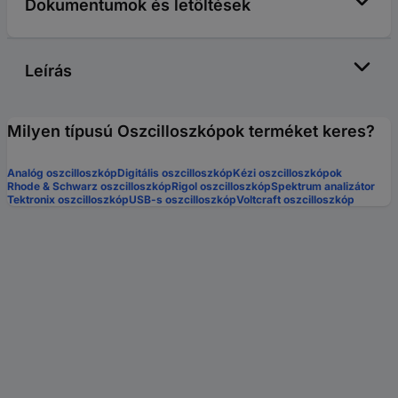
Dokumentumok és letöltések
Leírás
Milyen típusú Oszcilloszkópok terméket keres?
Analóg oszcilloszkóp
Digitális oszcilloszkóp
Kézi oszcilloszkópok
Rhode & Schwarz oszcilloszkóp
Rigol oszcilloszkóp
Spektrum analizátor
Tektronix oszcilloszkóp
USB-s oszcilloszkóp
Voltcraft oszcilloszkóp