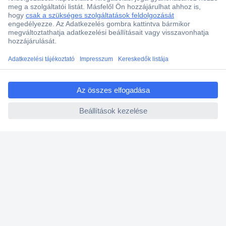
Több, mint 15000 vásárlói értékelés
Szaküzlet a Teréz krt. 23. alatt
Áruházunk értékelése: 8.2 / 10
ccp.user.init.failed.titl
Ajánlatkérés (RFQ)
e
ccp.user.init.failed
Vevőszolgálat
Rólunk
Szolgáltatásaink
Ajánlatok