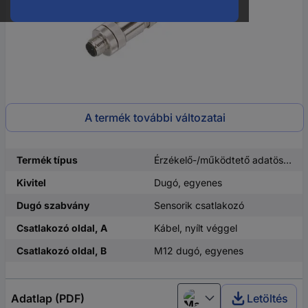
A termék további változatai
Termék típus
Érzékelő-/működtető adatösszekötő, konfekcionált
Kivitel
Dugó, egyenes
Dugó szabvány
Sensorik csatlakozó
Csatlakozó oldal, A
Kábel, nyílt véggel
Csatlakozó oldal, B
M12 dugó, egyenes
Adatlap (PDF)
Letöltés
Magyar