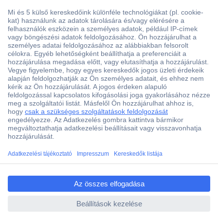
Több, mint 15000 vásárlói értékelés
Szaküzlet a Teréz krt. 23. alatt
Áruházunk értékelése: 8.2 / 10
Ajánlatkérés (RFQ)
ccp.user.init.failed.titl
e
Vevőszolgálat
ccp.user.init.failed