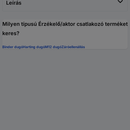
Leírás
Milyen típusú Érzékelő/aktor csatlakozó terméket
keres?
Binder dugó
Harting dugó
M12 dugó
Záróellenállás