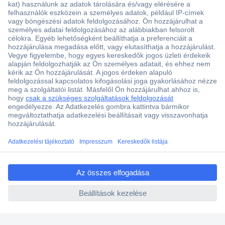
Több, mint 15000 vásárlói értékelés
Szaküzlet a Teréz krt. 23. alatt
Áruházunk értékelése: 8.2 / 10
Ajánlatkérés (RFQ)
ccp.user.init.failed.titl
e
Vevőszolgálat
ccp.user.init.failed
Rólunk