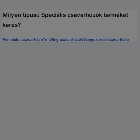
Milyen típusú Speciális csavarhúzók terméket
keres?
Pentalobe csavarhúzó
Tri-Wing csavarhúzó
Villanyszerelő csavarhúzó