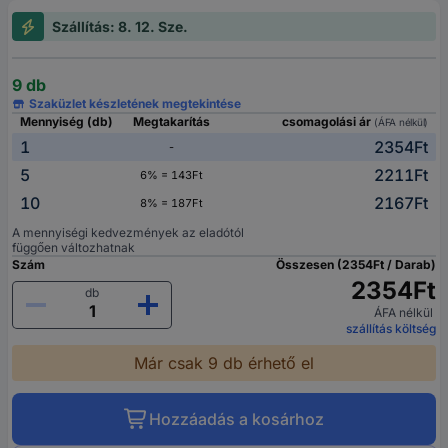
Szállítás: 8. 12. Sze.
9 db
Szaküzlet készletének megtekintése
Mennyiség (db)
Megtakarítás
csomagolási ár
(ÁFA nélkül)
1
2354Ft
-
5
2211Ft
6% = 143Ft
10
2167Ft
8% = 187Ft
A mennyiségi kedvezmények az eladótól
függően változhatnak
Szám
Összesen (2354Ft / Darab)
2354Ft
db
ÁFA nélkül
szállítás költség
Már csak 9 db érhető el
Hozzáadás a kosárhoz