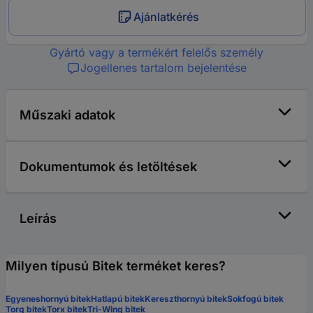
Ajánlatkérés
Gyártó vagy a termékért felelős személy
Jogellenes tartalom bejelentése
Műszaki adatok
Dokumentumok és letöltések
Leírás
Milyen típusú Bitek terméket keres?
Egyeneshornyú bitek
Hatlapú bitek
Kereszthornyú bitek
Sokfogú bitek
Torq bitek
Torx bitek
Tri-Wing bitek