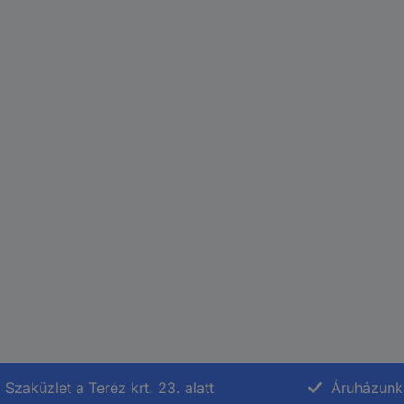
Szaküzlet a Teréz krt. 23. alatt
Áruházunk 