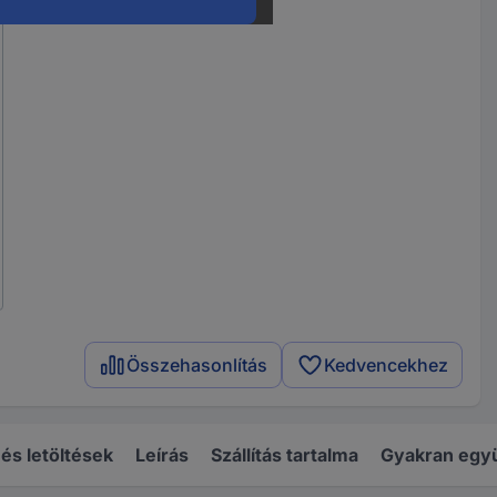
Összehasonlítás
Kedvencekhez
s letöltések
Leírás
Szállítás tartalma
Gyakran együ