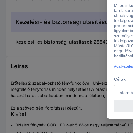
Kezelési- és biztonsági utasítások
Kezelési- és biztonsági utasítások 2884200 XCell 
Leírás
Erőteljes 2 szabályozható fényfunkcióval: Univerzálisan hasz
megfelelő fényforrás minden helyzethez! A praktikus fénycsík n
használható szabadidőben, mindennapi életben, munkahelyen s
Ez a szöveg gépi fordítással készült.
Kivitel
Oldalsó fénysáv COB-LED-vel: 5 W-os nagy teljesítményű LED