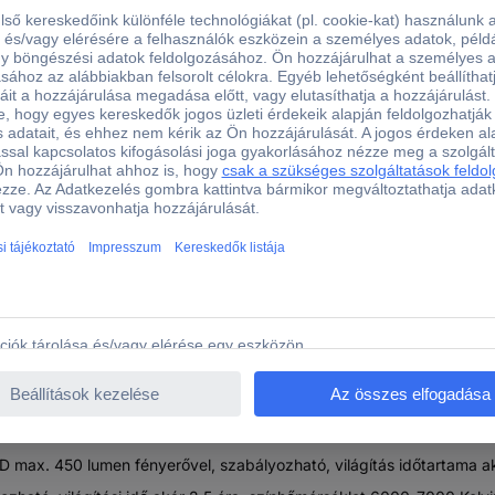
ESEN179 Hückmann Toll lámpa Elemekről üzemeltetett 450 l
nálható a közeli megvilágításhoz COB LED-del ellátott oldalsó fénys
agy területeket is ideálisan megvilágít, és a lámpafejben lévő LED p
tb. A mágneses, forgatható klipnek köszönhetően rögzítési lehetős
 max. 450 lumen fényerővel, szabályozható, világítás időtartama a