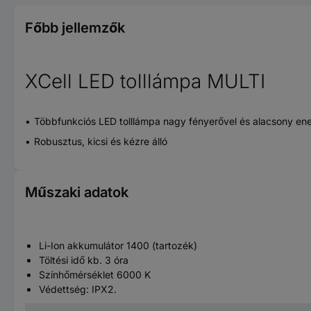
Főbb jellemzők
XCell LED tolllámpa MULTI
Többfunkciós LED tolllámpa nagy fényerővel és alacsony ene
Robusztus, kicsi és kézre álló
Műszaki adatok
Li-Ion akkumulátor 1400 (tartozék)
Töltési idő kb. 3 óra
Színhőmérséklet 6000 K
Védettség: IPX2.