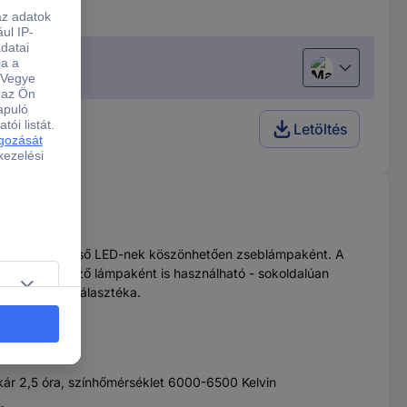
Magyar
m 16.5 cm
Letöltés
ávnak és az elülső LED-nek köszönhetően zseblámpaként. A
éldául ellenőrző lámpaként is használható - sokoldalúan
égek széles választéka.
kár 2,5 óra, színhőmérséklet 6000-6500 Kelvin