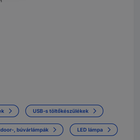
n
ek
USB-s töltőkészülékek
tdoor-, búvárlámpák
LED lámpa