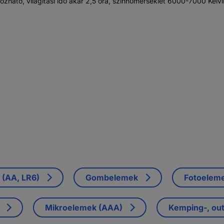
zható, világítási idő akár 2,5 óra, színhőmérséklet 6000-7000 Kelvi
(AA, LR6)
Gombelemek
Fotoelem
Mikroelemek (AAA)
Kemping-, ou