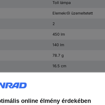
Toll lámpa
Elemekről üzemeltetett
2
450 lm
140 lm
78.7 g
16.5 cm
23 mm
(Ø x H) 23 mm x 16.5 cm