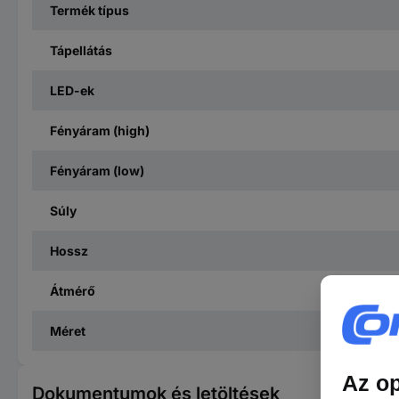
Termék típus
Tápellátás
LED-ek
Fényáram (high)
Fényáram (low)
Súly
Hossz
Átmérő
Méret
Dokumentumok és letöltések