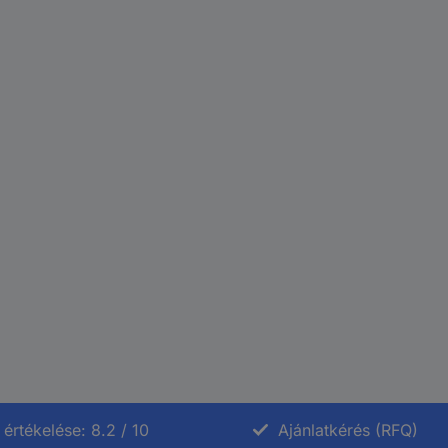
értékelése: 8.2 / 10
Ajánlatkérés (RFQ)