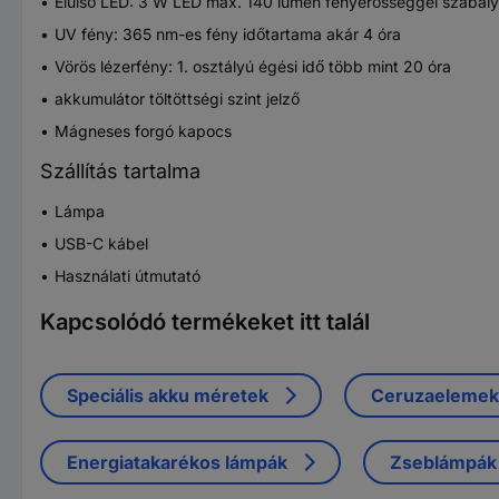
Elülső LED: 3 W LED max. 140 lumen fényerősséggel szabályo
UV fény: 365 nm-es fény időtartama akár 4 óra
Vörös lézerfény: 1. osztályú égési idő több mint 20 óra
akkumulátor töltöttségi szint jelző
Mágneses forgó kapocs
Szállítás tartalma
Lámpa
USB-C kábel
Használati útmutató
Kapcsolódó termékeket itt talál
Speciális akku méretek
Ceruzaelemek 
Energiatakarékos lámpák
Zseblámpák