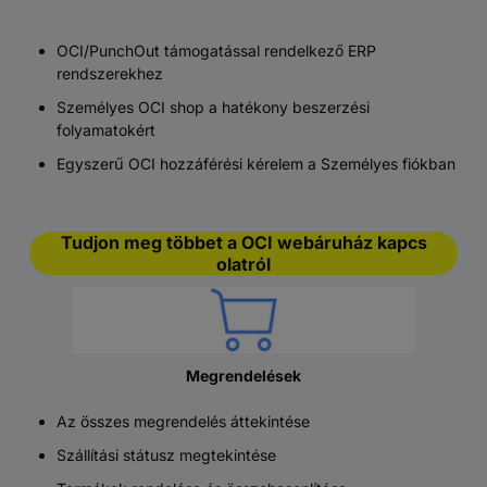
OCI/PunchOut támogatással rendelkező ERP
rendszerekhez
Személyes OCI shop a hatékony beszerzési
folyamatokért
Egyszerű OCI hozzáférési kérelem a Személyes fiókban
Tudjon meg többet a OCI webáruház kapcs
olatról
Megrendelések
Az összes megrendelés áttekintése
Szállítási státusz megtekintése