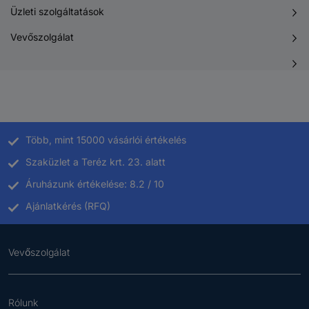
Üzleti szolgáltatások
Vevőszolgálat
Több, mint 15000 vásárlói értékelés
Szaküzlet a Teréz krt. 23. alatt
Áruházunk értékelése: 8.2 / 10
Ajánlatkérés (RFQ)
Vevőszolgálat
Rólunk