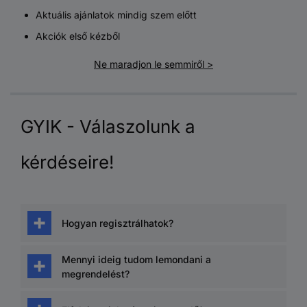
Aktuális ajánlatok mindig szem előtt
Akciók első kézből
Ne maradjon le semmiről >
GYIK - Válaszolunk a
kérdéseire!
Hogyan regisztrálhatok?
Hozzon létre egy fiókot itt.
Mennyi ideig tudom lemondani a
megrendelést?
Kattintson a "Új Conrad Fiók létrehozása"
gombra az "Új vevő a Conrad-nál?" alatt.
Felhívjuk figyelmét, hogy megrendelését
csak