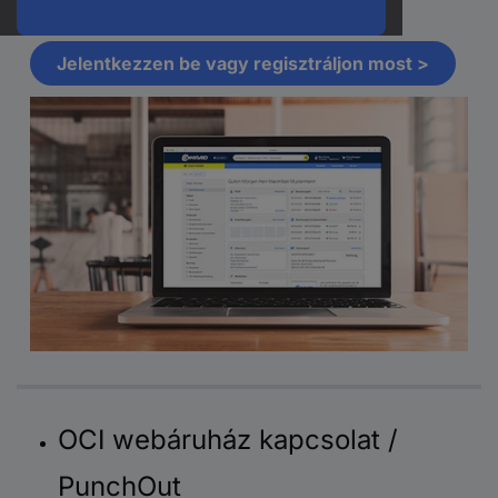
az összes releváns információt.
Jelentkezzen be vagy regisztráljon most >
OCI webáruház kapcsolat /
PunchOut