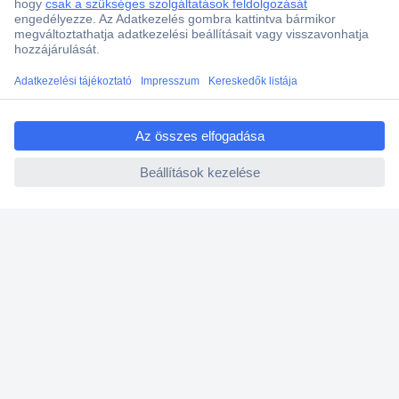
Több, mint 15000 vásárlói értékelés
Szaküzlet a Teréz krt. 23. alatt
Áruházunk értékelése: 8.2 / 10
ccp.user.init.failed.titl
Ajánlatkérés (RFQ)
e
ccp.user.init.failed
Vevőszolgálat
Rólunk
Szolgáltatásaink
Ajánlatok