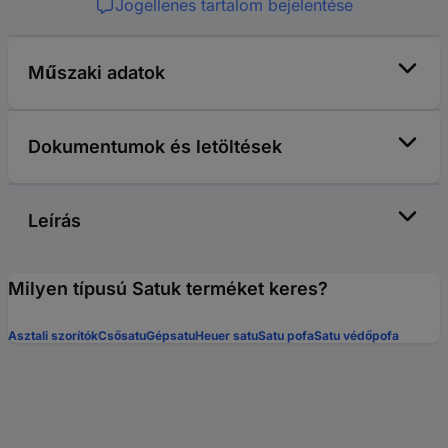
Jogellenes tartalom bejelentése
Műszaki adatok
Dokumentumok és letöltések
Leírás
Milyen típusú Satuk terméket keres?
Asztali szorítók
Csősatu
Gépsatu
Heuer satu
Satu pofa
Satu védőpofa