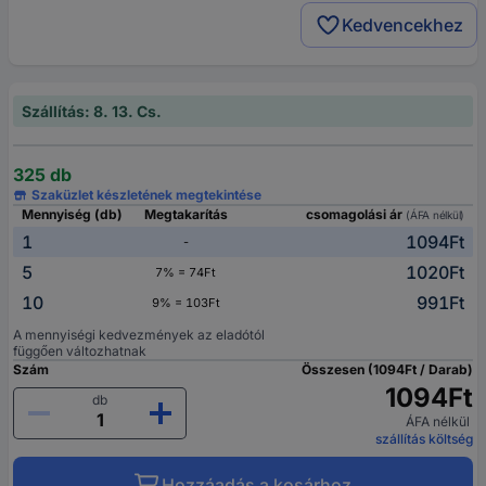
Kedvencekhez
Szállítás: 8. 13. Cs.
325 db
Szaküzlet készletének megtekintése
Mennyiség (db)
Megtakarítás
csomagolási ár
(ÁFA nélkül)
1
1094Ft
-
5
1020Ft
7% = 74Ft
10
991Ft
9% = 103Ft
A mennyiségi kedvezmények az eladótól
függően változhatnak
Szám
Összesen (1094Ft / Darab)
1094Ft
db
ÁFA nélkül
szállítás költség
Hozzáadás a kosárhoz