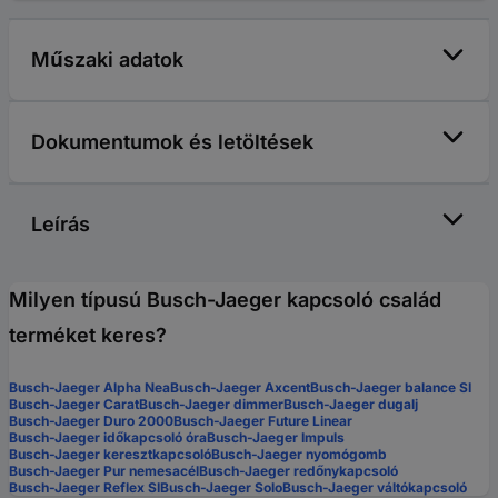
Műszaki adatok
Dokumentumok és letöltések
Leírás
Milyen típusú Busch-Jaeger kapcsoló család
terméket keres?
Busch-Jaeger Alpha Nea
Busch-Jaeger Axcent
Busch-Jaeger balance SI
Busch-Jaeger Carat
Busch-Jaeger dimmer
Busch-Jaeger dugalj
Busch-Jaeger Duro 2000
Busch-Jaeger Future Linear
Busch-Jaeger időkapcsoló óra
Busch-Jaeger Impuls
Busch-Jaeger keresztkapcsoló
Busch-Jaeger nyomógomb
Busch-Jaeger Pur nemesacél
Busch-Jaeger redőnykapcsoló
Busch-Jaeger Reflex SI
Busch-Jaeger Solo
Busch-Jaeger váltókapcsoló