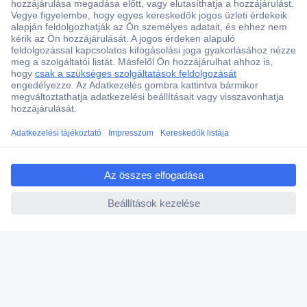
Több, mint 15000 vásárlói értékelés
Szaküzlet a Teréz krt. 23. alatt
Áruházunk értékelése: 8.2 / 10
Ajánlatkérés (RFQ)
Vevőszolgálat
ccp.user.init.failed.titl
e
ccp.user.init.failed
Rólunk
Szolgáltatásaink
Ajánlatok