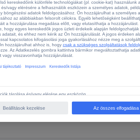
 Canon Protecting Cloth PC-E1 Kamera szilikon védőtasak
 Kompatibilitás: EOS 7D Mark II Body Wi-Fi adapterkészlet, EOS 5D 