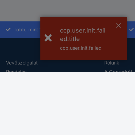
Több, mint 15000 vásárlói értékelés
ccp.user.init.fail
ed.title
ccp.user.init.failed
Vevőszolgálat
Rólunk
Rendelés
A Conradról
Fizetés
Szaküzlet
Szállítás
Általános Sze
Jótállás és pénzvisszafizetés
Adatkezelési 
Számlázás
Conrad Sourc
Kapcsolat
Vulnerability
Online kapcsolatfelvételi űrlap
Információk 