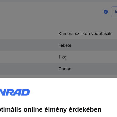
A
Kamera szilikon védőtasak
Fekete
1 kg
Canon
Canon EOS 250D
500 mm
500 mm
Igen