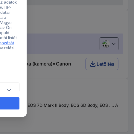
Magyar
 Alkalmas márka (kamera)=Canon
Letöltés
Mark III Body, EOS 7D Mark II Body, EOS 6D Body, EOS .... A