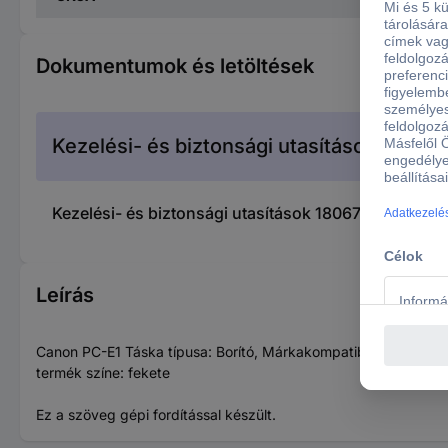
Dokumentumok és letöltések
Kezelési- és biztonsági utasítások
Kezelési- és biztonsági utasítások 1806700 Canon
Leírás
Canon PC-E1 Táska típusa: Borító, Márkakompatibilitás: Canon.
termék színe: fekete
Ez a szöveg gépi fordítással készült.