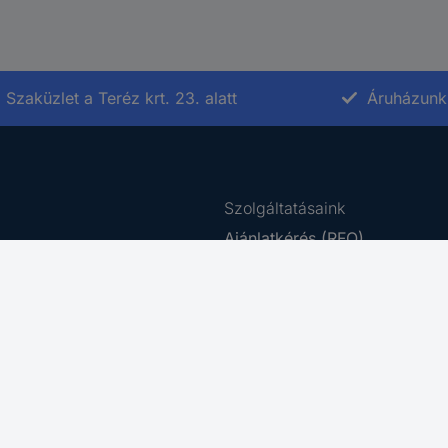
Szaküzlet a Teréz krt. 23. alatt
Áruházunk 
Szolgáltatásaink
Ajánlatkérés (RFQ)
e-Procurement
rződési Feltételek
Beszerzés szolgáltatás
tájékoztató
Ütemezett rendelés
ing Platform
Business Plus
 Disclosure Program
Letöltő Központ
az akadálymentesítésről
Kalibrálás