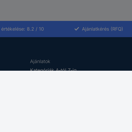
értékelése: 8.2 / 10
Ajánlatkérés (RFQ)
Ajánlatok
Kategóriák A-tól Z-ig
Márkák A-tól Z-ig
Újdonságok
Promóciók
Cikkek