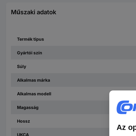
Műszaki adatok
Termék típus
Gyártói szín
Súly
Alkalmas márka
Alkalmas modell
Magasság
Hossz
UKCA