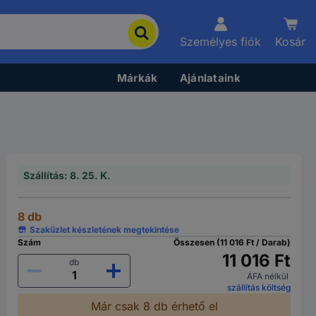
Személyes fiók
Kosár
Márkák
Ajánlataink
Szállítás: 8. 25. K.
8 db
Szaküzlet készletének megtekintése
Szám
Összesen (11 016 Ft / Darab)
11 016 Ft
db
ÁFA nélkül
szállítás költség
Már csak 8 db érhető el