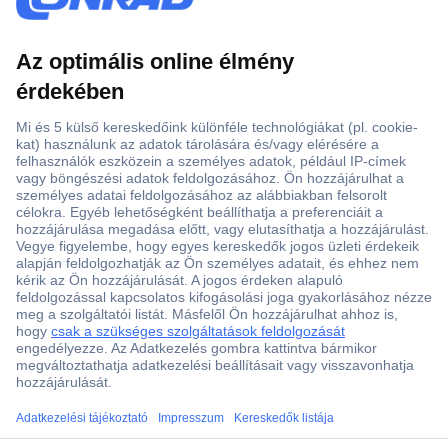
Több, mint 15000 vásárlói értékelés
Szaküzlet a Teréz krt. 23. alatt
Áruházunk értékelése: 8.2 / 10
Ajánlatkérés (RFQ)
ccp.user.init.failed.titl