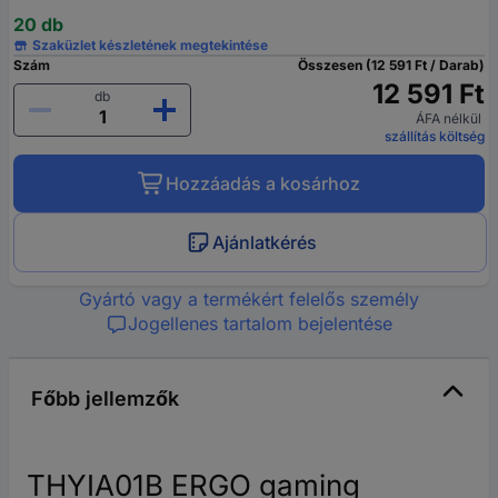
20 db
Szaküzlet készletének megtekintése
Szám
Összesen (12 591 Ft / Darab)
12 591 Ft
db
ÁFA nélkül
szállítás költség
Hozzáadás a kosárhoz
Ajánlatkérés
Gyártó vagy a termékért felelős személy
Jogellenes tartalom bejelentése
Főbb jellemzők
THYIA01B ERGO gaming