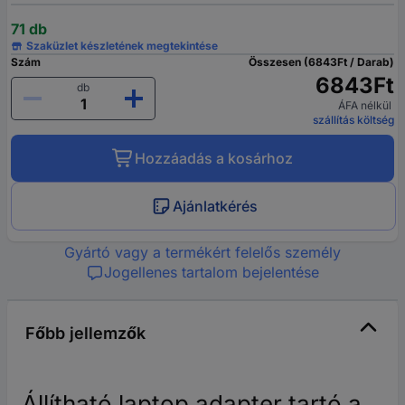
71 db
Szaküzlet készletének megtekintése
Szám
Összesen (6843Ft / Darab)
6843Ft
db
ÁFA nélkül
szállítás költség
Hozzáadás a kosárhoz
Ajánlatkérés
Gyártó vagy a termékért felelős személy
Jogellenes tartalom bejelentése
Főbb jellemzők
Állítható laptop adapter tartó a