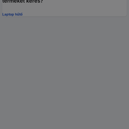
terméket keres?
Laptop hűtő