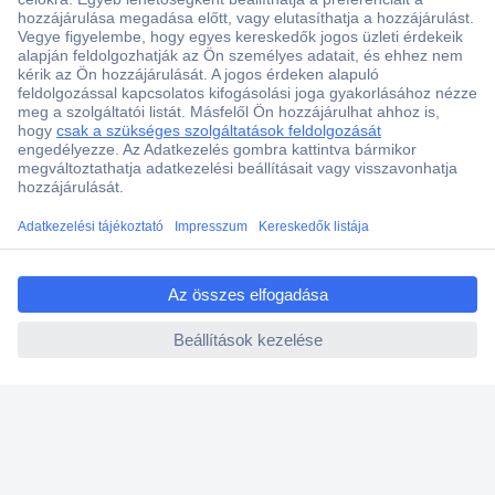
Több, mint 15000 vásárlói értékelés
Szaküzlet a Teréz krt. 23. alatt
Áruházunk értékelése: 8.2 / 10
Ajánlatkérés (RFQ)
ccp.user.init.failed.titl
e
ccp.user.init.failed
Vevőszolgálat
Rólunk
Szolgáltatásaink