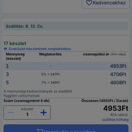
Kedvencekhez
Szállítás: 8. 13. Cs.
17 készlet
Szaküzlet készletének megtekintése
Mennyiség
Megtakarítás
csomagolási ár
(ÁFA nélkül)
(készlet)
1
4953Ft
-
3
4706Ft
5% = 247Ft
5
4608Ft
7% = 345Ft
A mennyiségi kedvezmények az eladótól
függően változhatnak
Szám (csomagméret 4 db)
Összesen (4953Ft / Darab)
4953Ft
készlet
ÁFA nélkül
szállítás költség