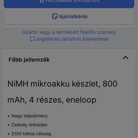
Hozzáadás a kosárhoz
Ajánlatkérés
Gyártó vagy a termékért felelős személy
Jogellenes tartalom bejelentése
Főbb jellemzők
NiMH mikroakku készlet, 800
mAh, 4 részes, eneloop
Nagy teljesítmény
Csekély önkisülés
2100 töltési ciklusig