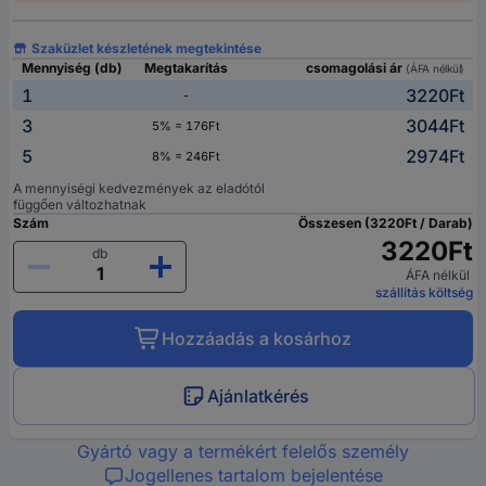
Szaküzlet készletének megtekintése
Mennyiség (db)
Megtakarítás
csomagolási ár
(ÁFA nélkül)
1
3220Ft
-
3
3044Ft
5% = 176Ft
5
2974Ft
8% = 246Ft
A mennyiségi kedvezmények az eladótól
függően változhatnak
Szám
Összesen (3220Ft / Darab)
3220Ft
db
ÁFA nélkül
szállítás költség
Hozzáadás a kosárhoz
Ajánlatkérés
Gyártó vagy a termékért felelős személy
Jogellenes tartalom bejelentése