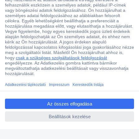
Több, mint 15000 vásárlói értékelés
Szaküzlet a Teréz krt. 23. alatt
Áruházunk értékelése: 8.2 / 10
Ajánlatkérés (RFQ)
ccp.user.init.failed.titl
e
Vevőszolgálat
ccp.user.init.failed
Rólunk